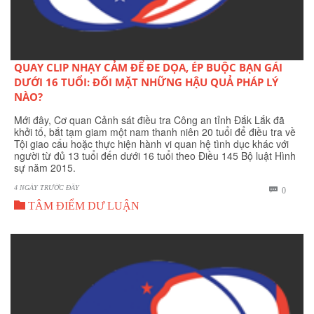
QUAY CLIP NHẠY CẢM ĐỂ ĐE DỌA, ÉP BUỘC BẠN GÁI
DƯỚI 16 TUỔI: ĐỐI MẶT NHỮNG HẬU QUẢ PHÁP LÝ
NÀO?
Mới đây, Cơ quan Cảnh sát điều tra Công an tỉnh Đắk Lắk đã
khởi tố, bắt tạm giam một nam thanh niên 20 tuổi để điều tra về
Tội giao cấu hoặc thực hiện hành vi quan hệ tình dục khác với
người từ đủ 13 tuổi đến dưới 16 tuổi theo Điều 145 Bộ luật Hình
sự năm 2015.
4 NGÀY TRƯỚC ĐÂY
BÌNH

0

LUẬN
TÂM ĐIỂM DƯ LUẬN