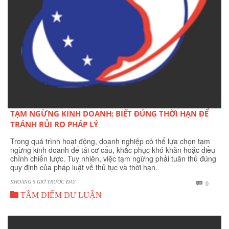
TẠM NGỪNG KINH DOANH: BIẾT ĐÚNG THỜI HẠN ĐỂ
TRÁNH RỦI RO PHÁP LÝ
Trong quá trình hoạt động, doanh nghiệp có thể lựa chọn tạm
ngừng kinh doanh để tái cơ cấu, khắc phục khó khăn hoặc điều
chỉnh chiến lược. Tuy nhiên, việc tạm ngừng phải tuân thủ đúng
quy định của pháp luật về thủ tục và thời hạn.
KHOẢNG 5 GIỜ TRƯỚC ĐÂY
BÌNH

0

LUẬN
TÂM ĐIỂM DƯ LUẬN