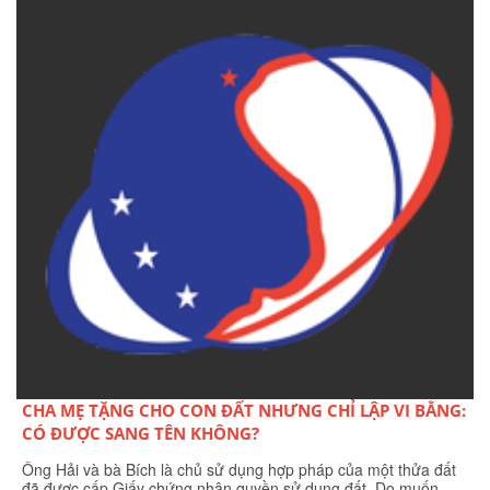
CHA MẸ TẶNG CHO CON ĐẤT NHƯNG CHỈ LẬP VI BẰNG:
CÓ ĐƯỢC SANG TÊN KHÔNG?
Ông Hải và bà Bích là chủ sử dụng hợp pháp của một thửa đất
đã được cấp Giấy chứng nhận quyền sử dụng đất. Do muốn