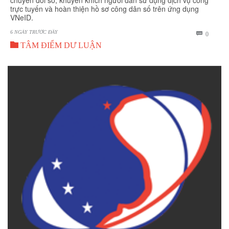
trực tuyến và hoàn thiện hồ sơ công dân số trên ứng dụng
VNeID.
6 NGÀY TRƯỚC ĐÂY
BÌNH

0

LUẬN
TÂM ĐIỂM DƯ LUẬN