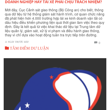
DOANH NGHIỆP HAY TÀI XẾ PHẢI CHỊU TRÁCH NHIỆM?
Mới đây, Cục Cảnh sát giao thông (Bộ Công an) cho biết, thông
qua dữ liệu từ hệ thống giám sát hành trình, cơ quan chức năng
đã phát hiện hơn 4.000 trường hợp lái xe kinh doanh vận tải có
dấu hiệu điều khiển phương tiện quá thời gian làm việc theo quy
định. Đây là kết quả từ việc khai thác dữ liệu tại Trung tâm dữ
liệu quản lý, giám sát, xử lý vi phạm và điều hành giao thông,
thay vì chỉ dựa vào hoạt động tuần tra trực tiếp trên đường.
11 NGÀY TRƯỚC ĐÂY
BÌNH

0

LUẬN
TÂM ĐIỂM DƯ LUẬN