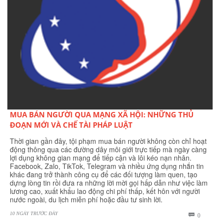
MUA BÁN NGƯỜI QUA MẠNG XÃ HỘI: NHỮNG THỦ
ĐOẠN MỚI VÀ CHẾ TÀI PHÁP LUẬT
Thời gian gần đây, tội phạm mua bán người không còn chỉ hoạt
động thông qua các đường dây môi giới trực tiếp mà ngày càng
lợi dụng không gian mạng để tiếp cận và lôi kéo nạn nhân.
Facebook, Zalo, TikTok, Telegram và nhiều ứng dụng nhắn tin
khác đang trở thành công cụ để các đối tượng làm quen, tạo
dựng lòng tin rồi đưa ra những lời mời gọi hấp dẫn như việc làm
lương cao, xuất khẩu lao động chi phí thấp, kết hôn với người
nước ngoài, du lịch miễn phí hoặc đầu tư sinh lời.
10 NGÀY TRƯỚC ĐÂY
BÌNH

0