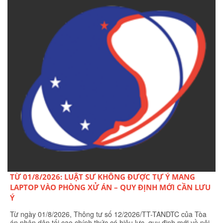
TỪ 01/8/2026: LUẬT SƯ KHÔNG ĐƯỢC TỰ Ý MANG
LAPTOP VÀO PHÒNG XỬ ÁN – QUY ĐỊNH MỚI CẦN LƯU
Ý
Từ ngày 01/8/2026, Thông tư số 12/2026/TT-TANDTC của Tòa
án nhân dân tối cao chính thức có hiệu lực, quy định mới về nội