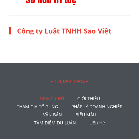
Công ty Luật TNHH Sao Việt
– ↑ VỀ ĐẦU TRANG –
TRANG CHỦ
GIỚI THIỆU
THAM GIA TỐ TỤNG
PHÁP LÝ DOANH NGHIỆP
VĂN BẢN
BIỂU MẪU
TÂM ĐIỂM DƯ LUẬN
Liên Hệ