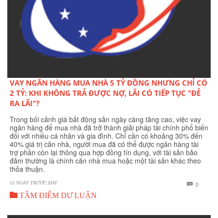
VAY NGÂN HÀNG MUA NHÀ 5 TỶ ĐỒNG NHƯNG CHỈ CÓ
2 TỶ: KHI KHÔNG TRẢ ĐƯỢC NỢ, LÃI CÓ TIẾP TỤC "ĐẺ
RA LÃI"?
Trong bối cảnh giá bất động sản ngày càng tăng cao, việc vay
ngân hàng để mua nhà đã trở thành giải pháp tài chính phổ biến
đối với nhiều cá nhân và gia đình. Chỉ cần có khoảng 30% đến
40% giá trị căn nhà, người mua đã có thể được ngân hàng tài
trợ phần còn lại thông qua hợp đồng tín dụng, với tài sản bảo
đảm thường là chính căn nhà mua hoặc một tài sản khác theo
thỏa thuận.
15 NGÀY TRƯỚC ĐÂY
BÌNH

0

LUẬN
TÂM ĐIỂM DƯ LUẬN