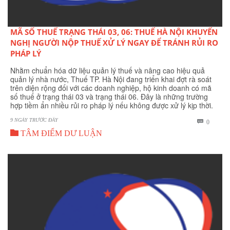
MÃ SỐ THUẾ TRẠNG THÁI 03, 06: THUẾ HÀ NỘI KHUYẾN
NGHỊ NGƯỜI NỘP THUẾ XỬ LÝ NGAY ĐỂ TRÁNH RỦI RO
PHÁP LÝ
Nhằm chuẩn hóa dữ liệu quản lý thuế và nâng cao hiệu quả
quản lý nhà nước, Thuế TP. Hà Nội đang triển khai đợt rà soát
trên diện rộng đối với các doanh nghiệp, hộ kinh doanh có mã
số thuế ở trạng thái 03 và trạng thái 06. Đây là những trường
hợp tiềm ẩn nhiều rủi ro pháp lý nếu không được xử lý kịp thời.
9 NGÀY TRƯỚC ĐÂY
BÌNH

0

LUẬN
TÂM ĐIỂM DƯ LUẬN