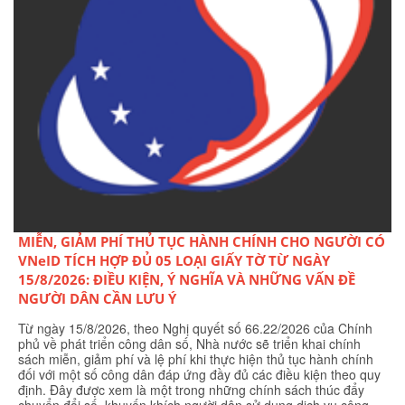
MIỄN, GIẢM PHÍ THỦ TỤC HÀNH CHÍNH CHO NGƯỜI CÓ
VNeID TÍCH HỢP ĐỦ 05 LOẠI GIẤY TỜ TỪ NGÀY
15/8/2026: ĐIỀU KIỆN, Ý NGHĨA VÀ NHỮNG VẤN ĐỀ
NGƯỜI DÂN CẦN LƯU Ý
Từ ngày 15/8/2026, theo Nghị quyết số 66.22/2026 của Chính
phủ về phát triển công dân số, Nhà nước sẽ triển khai chính
sách miễn, giảm phí và lệ phí khi thực hiện thủ tục hành chính
đối với một số công dân đáp ứng đầy đủ các điều kiện theo quy
định. Đây được xem là một trong những chính sách thúc đẩy
chuyển đổi số, khuyến khích người dân sử dụng dịch vụ công