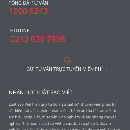
TỔNG ĐÀI TƯ VẤN
1900 6243
HOTLINE
0243 636 7896

GỬI TƯ VẤN TRỰC TUYẾN MIỄN PHÍ →
NHÂN LỰC LUẬT SAO VIỆT
Luật Sao Việt hiện quy tụ đội ngũ luật sư; chuyên viên pháp lý;
các kiểm sát viên, phẩm phán viên, chánh án tòa tối cao về hưu...
am hiểu pháp luật, thực tiễn kinh nghiệm và tác phong chuyên
nghiệp. Thế mạnh của Sao Việt là các dịch vụ pháp lý doanh
nghiệp, tư vấn và thực hiện thủ tục thành lập doanh nghiệp trọn