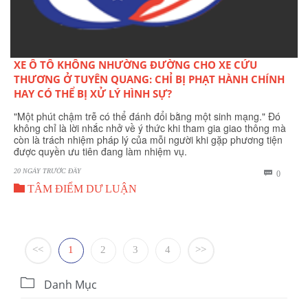
XE Ô TÔ KHÔNG NHƯỜNG ĐƯỜNG CHO XE CỨU
THƯƠNG Ở TUYÊN QUANG: CHỈ BỊ PHẠT HÀNH CHÍNH
HAY CÓ THỂ BỊ XỬ LÝ HÌNH SỰ?
"Một phút chậm trễ có thể đánh đổi bằng một sinh mạng." Đó
không chỉ là lời nhắc nhở về ý thức khi tham gia giao thông mà
còn là trách nhiệm pháp lý của mỗi người khi gặp phương tiện
được quyền ưu tiên đang làm nhiệm vụ.
20 NGÀY TRƯỚC ĐÂY
BÌNH

0

LUẬN
TÂM ĐIỂM DƯ LUẬN
<<
1
2
3
4
>>

Danh Mục