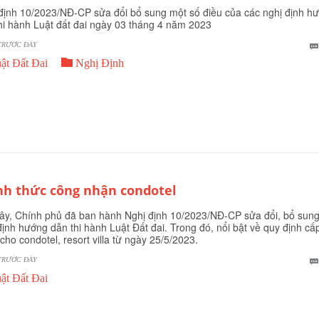
định 10/2023/NĐ-CP sửa đổi bổ sung một số điều của các nghị định h
hi hành Luật đất đai ngày 03 tháng 4 năm 2023
TRƯỚC ĐÂY

ật Đất Đai
Nghị Định
nh thức công nhận condotel
ây, Chính phủ đã ban hành Nghị định 10/2023/NĐ-CP sửa đổi, bổ sung
định hướng dẫn thi hành Luật Đất đai. Trong đó, nổi bật về quy định cấ
cho condotel, resort villa từ ngày 25/5/2023.
TRƯỚC ĐÂY
ật Đất Đai