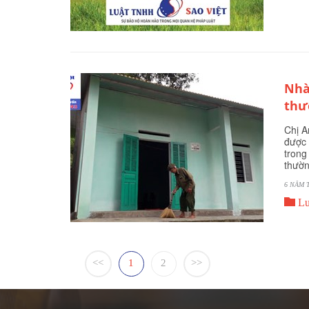
Nhà
thư
Chị A
được 
trong
thườn
6 NĂM 

Lu
<<
1
2
>>