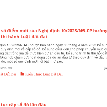
 số điểm mới của Nghị định 10/2023/NĐ-CP hướn
 thi hành Luật đất đai
định 10/2023/NĐ-CP được ban hành ngày 03 tháng 4 năm 2023 bổ su
 quy định mới về cấp sổ đỏ, bổ sung điều kiện cho phép chuyển mục đ
ng đất trồng lúa để thực hiện dự án đầu tư, bổ sung trình tự thu hồi đất
rường hợp chấm dứt hoạt động của dự án đầu tư theo quy định về đầu
 đó, một số quy định mới nổi bật như sau:
TRƯỚC ĐÂY

ật Đất Đai
Kiến Thức Luật Đất Đai
 tục cấp sổ đỏ lần đầu