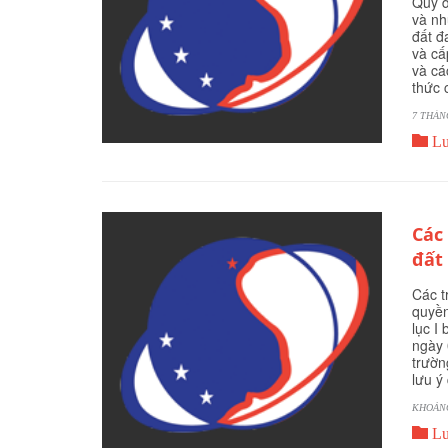
Quy đ
và nh
đất đ
và cấ
và cá
thức 
7 THÁN

Lu
Các
đất
Các t
quyền
lục I
ngày 
trườn
lưu ý
KHOẢNG

Lu