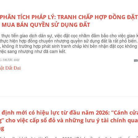
 PHÂN TÍCH PHÁP LÝ: TRANH CHẤP HỢP ĐỒNG ĐẶT
 MUA BÁN QUYỀN SỬ DỤNG ĐẤT
 thực tiễn giao dịch dân sự, việc đặt cọc nhằm đảm bảo cho việc giao 
thực hiện hợp đồng chuyển nhượng quyền sử dụng đất là rất phổ biến.
, không ít trường hợp phát sinh tranh chấp khi bên nhận đặt cọc không
việc sang nhượng như đã cam kết.
G TRƯỚC ĐÂY
ật Đất Đai
 định mới có hiệu lực từ đầu năm 2026: “Cánh cử
g” cho việc cấp sổ đỏ và những lưu ý tài chính qu
ng