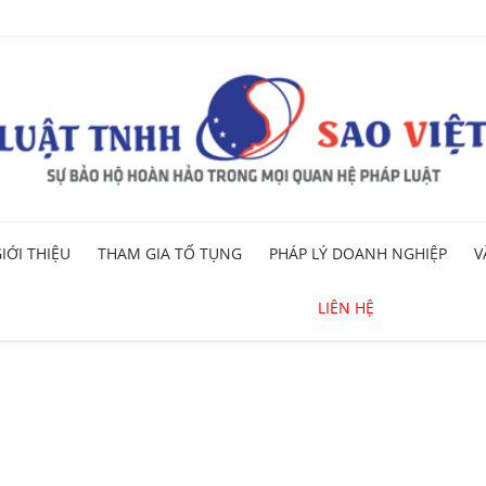
Skip
IỚI THIỆU
THAM GIA TỐ TỤNG
PHÁP LÝ DOANH NGHIỆP
V
to
content
LIÊN HỆ