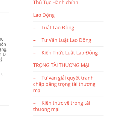
Thủ Tục Hành chính
Lao Động
– Luật Lao Động
00
– Tư Vấn Luật Lao Động
muốn
mạng,
– Kiến Thức Luật Lao Động
h D
tỷ
TRỌNG TÀI THƯƠNG MẠI
BÌNH

0
– Tư vấn giải quyết tranh
LUẬN
chấp bằng trọng tài thương
mại
– Kiến thức về trọng tài
thương mại
u