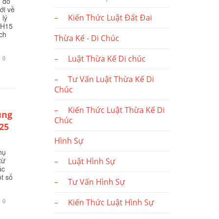
ổ đỏ
ới về
– Kiến Thức Luật Đất Đai
 lý
QH15
ch
Thừa Kế - Di Chúc
– Luật Thừa Kế Di chúc
BÌNH

0
LUẬN
– Tư Vấn Luật Thừa Kế Di
Chúc
– Kiến Thức Luật Thừa Kế Di
ụng
Chúc
25
Hình Sự
hụ
từ
– Luật Hình Sự
ác
t số
– Tư Vấn Hình Sự
– Kiến Thức Luật Hình Sự
BÌNH

0
LUẬN