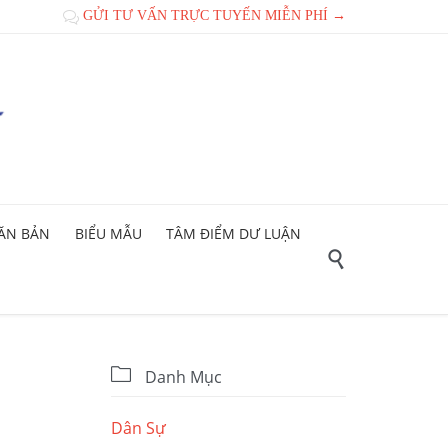
GỬI TƯ VẤN TRỰC TUYẾN MIỄN PHÍ →

ĂN BẢN
BIỂU MẪU
TÂM ĐIỂM DƯ LUẬN


Danh Mục
Dân Sự