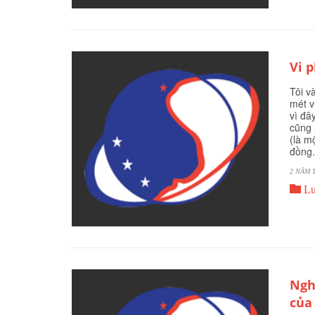
Vi 
Tôi v
mét v
vì đâ
cũng 
(là m
đồng.
2 NĂM 

Lu
Ngh
của