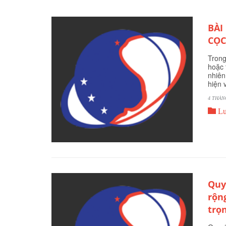
BÀI
CỌC
Trong
hoặc 
nhiên
hiện 
4 THÁN

Lu
Quy
rộn
trọ