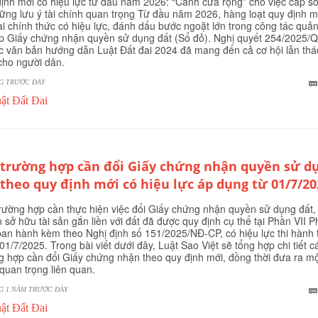
ịnh mới có hiệu lực từ đầu năm 2026: “Cánh cửa rộng” cho việc cấp s
ững lưu ý tài chính quan trọng Từ đầu năm 2026, hàng loạt quy định m
ai chính thức có hiệu lực, đánh dấu bước ngoặt lớn trong công tác quản
p Giấy chứng nhận quyền sử dụng đất (Sổ đỏ). Nghị quyết 254/2025/
c văn bản hướng dẫn Luật Đất đai 2024 đã mang đến cả cơ hội lẫn thá
cho người dân.
G TRƯỚC ĐÂY
ật Đất Đai
 trường hợp cần đổi Giấy chứng nhận quyền sử d
 theo quy định mới có hiệu lực áp dụng từ 01/7/20
rường hợp cần thực hiện việc đổi Giấy chứng nhận quyền sử dụng đất,
 sở hữu tài sản gắn liền với đất đã được quy định cụ thể tại Phần VII P
 ban hành kèm theo Nghị định số 151/2025/NĐ-CP, có hiệu lực thi hành 
01/7/2025. Trong bài viết dưới đây, Luật Sao Việt sẽ tổng hợp chi tiết c
g hợp cần đổi Giấy chứng nhận theo quy định mới, đồng thời đưa ra mộ
 quan trọng liên quan.
 1 NĂM TRƯỚC ĐÂY
ật Đất Đai