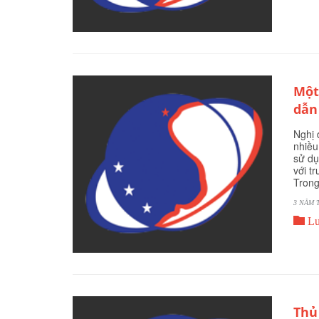
Một
dẫn
Nghị 
nhiều
sử dụ
với t
Trong
3 NĂM 

Lu
Thủ