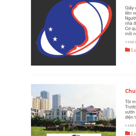
Giấy 
liền 
Người
nhà ở
Cơ qu
mỗi n
3 NĂM 

Lu
Chu
Tôi m
Trước
vườn 
diện 
6 NĂM 

Lu