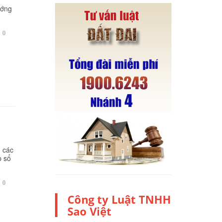
ướng
BÌNH

0
LUẬN
 các
p sổ
BÌNH

0
LUẬN
Công ty Luật TNHH
Sao Việt