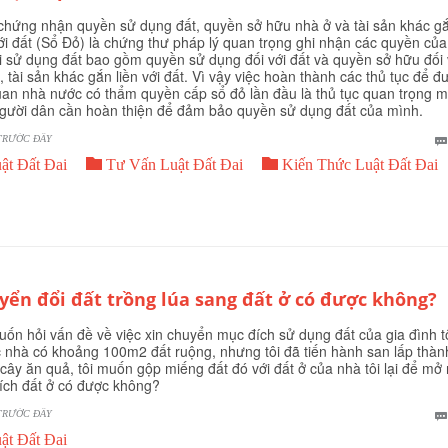
chứng nhận quyền sử dụng đất, quyền sở hữu nhà ở và tài sản khác g
với đất (Sổ Đỏ) là chứng thư pháp lý quan trọng ghi nhận các quyền của
 sử dụng đất bao gồm quyền sử dụng đối với đất và quyền sở hữu đối 
, tài sản khác gắn liền với đất. Vì vậy việc hoàn thành các thủ tục để đ
an nhà nước có thẩm quyền cấp sổ đỏ lần đầu là thủ tục quan trọng 
gười dân cần hoàn thiện để đảm bảo quyền sử dụng đất của mình.
TRƯỚC ĐÂY


ật Đất Đai
Tư Vấn Luật Đất Đai
Kiến Thức Luật Đất Đai
yển đổi đất trồng lúa sang đất ở có được không?
uốn hỏi vấn đề về việc xin chuyển mục đích sử dụng đất của gia đình tô
 nhà có khoảng 100m2 đất ruộng, nhưng tôi đã tiến hành san lấp thàn
cây ăn quả, tôi muốn gộp miếng đất đó với đất ở của nhà tôi lại để mở
tích đất ở có được không?
TRƯỚC ĐÂY
ật Đất Đai