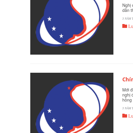
Nghị 
dẫn t
3 NĂM 

Lu
Chí
Mới đ
nghị 
hồng 
3 NĂM 

Lu