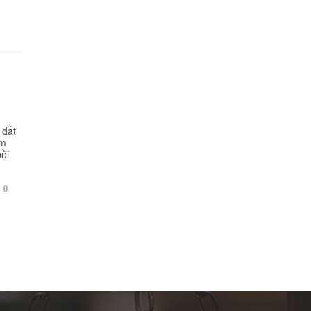
 đất
ằm
bồi
BÌNH

0
LUẬN