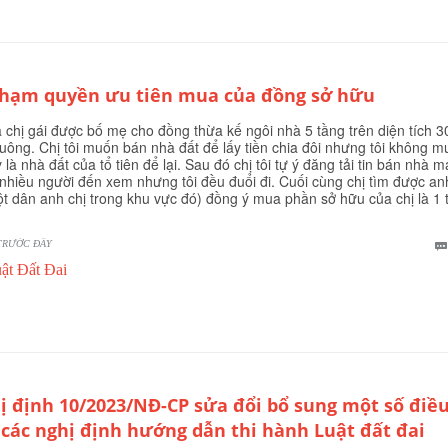
phạm quyền ưu tiên mua của đồng sở hữu
à chị gái được bố mẹ cho đồng thừa kế ngôi nhà 5 tầng trên diện tích 3
uông. Chị tôi muốn bán nhà đất để lấy tiền chia đôi nhưng tôi không 
y là nhà đất của tổ tiên để lại. Sau đó chị tôi tự ý đăng tải tin bán nhà 
nhiều người đến xem nhưng tôi đều đuổi đi. Cuối cùng chị tìm được an
ột dân anh chị trong khu vực đó) đồng ý mua phần sở hữu của chị là 1 
TRƯỚC ĐÂY
ật Đất Đai
ị định 10/2023/NĐ-CP sửa đổi bổ sung một số điề
 các nghị định hướng dẫn thi hành Luật đất đai