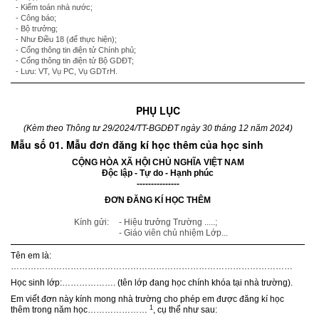
- Kiểm toán nhà nước;
- Công báo;
- Bộ trưởng;
- Như Điều 18 (để thực hiện);
- Cổng thông tin điện tử Chính phủ;
- Cổng thông tin điện tử Bộ GDĐT;
- Lưu: VT, Vụ PC, Vụ GDTrH.
PHỤ LỤC
(Kèm theo Thông tư 29/2024/TT-BGDĐT ngày 30 tháng 12 năm 2024)
Mẫu số 01. Mẫu đơn đăng kí học thêm của học sinh
CỘNG HÒA XÃ HỘI CHỦ NGHĨA VIỆT NAM
Độc lập - Tự do - Hạnh phúc
---------------
ĐƠN ĐĂNG KÍ HỌC THÊM
Kính gửi:
- Hiệu trưởng Trường .....;
- Giáo viên chủ nhiệm Lớp...
Tên em là:
………………………………………………………………………………………
Học sinh lớp:………………. (tên lớp đang học chính khóa tại nhà trường).
Em viết đơn này kính mong nhà trường cho phép em được đăng kí học
1
thêm trong năm học…………………
, cụ thể như sau: