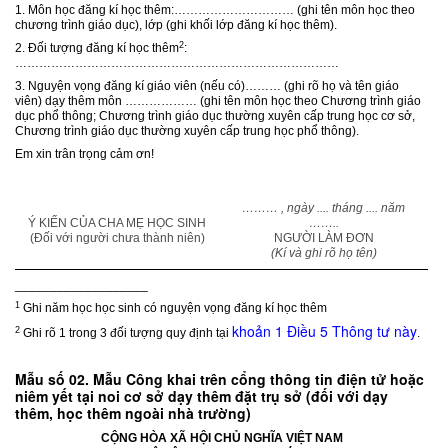
1. Môn học đăng kí học thêm:………………………… (ghi tên môn học theo
chương trình giáo dục), lớp (ghi khối lớp đăng kí học thêm).
2
2. Đối tượng đăng kí học thêm
:
………………………………………………………………………
3. Nguyện vọng đăng kí giáo viên (nếu có)……… (ghi rõ họ và tên giáo
viên) dạy thêm môn ……………… (ghi tên môn học theo Chương trình giáo
dục phổ thông; Chương trình giáo dục thường xuyên cấp trung học cơ sở,
Chương trình giáo dục thường xuyên cấp trung học phổ thông).
Em xin trân trọng cảm ơn!
……… , ngày .... tháng .... năm
Ý KIẾN CỦA CHA MẸ HỌC SINH
……..
(Đối với người chưa thành niên)
NGƯỜI LÀM ĐƠN
(Kí và ghi rõ họ tên)
___________________
1
Ghi năm học học sinh có nguyện vọng đăng kí học thêm
khoản 1 Điều 5 Thông tư này
2
Ghi rõ 1 trong 3 đối tượng quy định tại
.
Mẫu số 02. Mẫu Công khai trên cổng thông tin điện tử hoặc
niêm yết tại noi cơ sở dạy thêm đặt trụ sở (đối với dạy
thêm, học thêm ngoài nhà trường)
CỘNG HÒA XÃ HỘI CHỦ NGHĨA VIỆT NAM