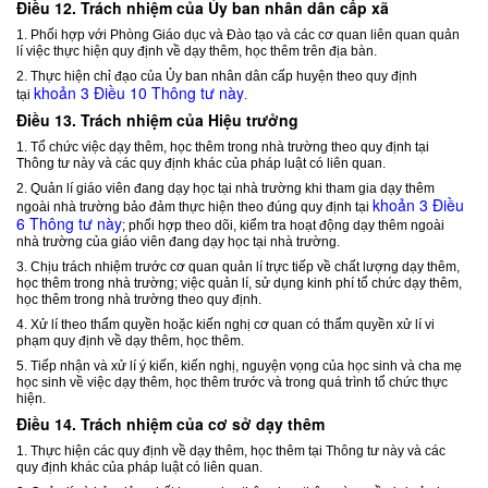
Điều 12. Trách nhiệm của Ủy ban nhân dân cấp xã
1. Phối hợp với Phòng Giáo dục và Đào tạo và các cơ quan liên quan quản
lí việc thực hiện quy định về dạy thêm, học thêm trên địa bàn.
2. Thực hiện chỉ đạo của Ủy ban nhân dân cấp huyện theo quy định
khoản 3 Điều 10 Thông tư này
tại
.
Điều 13. Trách nhiệm của Hiệu trưởng
1. Tổ chức việc dạy thêm, học thêm trong nhà trường theo quy định tại
Thông tư này và các quy định khác của pháp luật có liên quan.
2. Quản lí giáo viên đang dạy học tại nhà trường khi tham gia dạy thêm
khoản 3 Điều
ngoài nhà trường bảo đảm thực hiện theo đúng quy định tại
6 Thông tư này
; phối hợp theo dõi, kiểm tra hoạt động dạy thêm ngoài
nhà trường của giáo viên đang dạy học tại nhà trường.
3. Chịu trách nhiệm trước cơ quan quản lí trực tiếp về chất lượng dạy thêm,
học thêm trong nhà trường; việc quản lí, sử dụng kinh phí tổ chức dạy thêm,
học thêm trong nhà trường theo quy định.
4. Xử lí theo thẩm quyền hoặc kiến nghị cơ quan có thẩm quyền xử lí vi
phạm quy định về dạy thêm, học thêm.
5. Tiếp nhận và xử lí ý kiến, kiến nghị, nguyện vọng của học sinh và cha mẹ
học sinh về việc dạy thêm, học thêm trước và trong quá trình tổ chức thực
hiện.
Điều 14. Trách nhiệm của cơ sở dạy thêm
1. Thực hiện các quy định về dạy thêm, học thêm tại Thông tư này và các
quy định khác của pháp luật có liên quan.