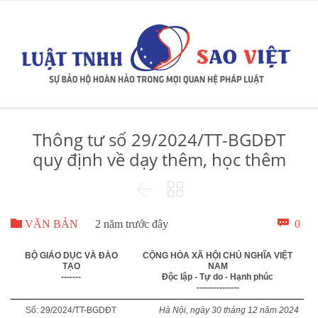
Thông tư số 29/2024/TT-BGDĐT
quy định về dạy thêm, học thêm



Bìn

0
VĂN BẢN
2 năm trước đây
luậ
BỘ GIÁO DỤC VÀ ĐÀO
CỘNG HÒA XÃ HỘI CHỦ NGHĨA VIỆT
TẠO
NAM
-------
Độc lập - Tự do - Hạnh phúc
---------------
Số: 29/2024/TT-BGDĐT
Hà Nội, ngày 30 tháng 12 năm 2024