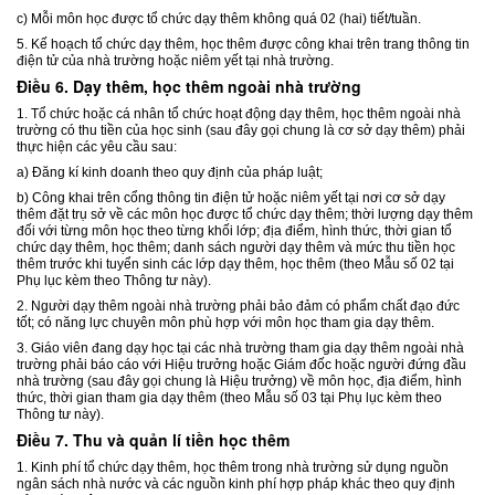
c) Mỗi môn học được tổ chức dạy thêm không quá 02 (hai) tiết/tuần.
5. Kế hoạch tổ chức dạy thêm, học thêm được công khai trên trang thông tin
điện tử của nhà trường hoặc niêm yết tại nhà trường.
Điều 6. Dạy thêm, học thêm ngoài nhà trường
1. Tổ chức hoặc cá nhân tổ chức hoạt động dạy thêm, học thêm ngoài nhà
trường có thu tiền của học sinh (sau đây gọi chung là cơ sở dạy thêm) phải
thực hiện các yêu cầu sau:
a) Đăng kí kinh doanh theo quy định của pháp luật;
b) Công khai trên cổng thông tin điện tử hoặc niêm yết tại nơi cơ sở dạy
thêm đặt trụ sở về các môn học được tổ chức dạy thêm; thời lượng dạy thêm
đối với từng môn học theo từng khối lớp; địa điểm, hình thức, thời gian tổ
chức dạy thêm, học thêm; danh sách người dạy thêm và mức thu tiền học
thêm trước khi tuyển sinh các lớp dạy thêm, học thêm (theo Mẫu số 02 tại
Phụ lục kèm theo Thông tư này).
2. Người dạy thêm ngoài nhà trường phải bảo đảm có phẩm chất đạo đức
tốt; có năng lực chuyên môn phù hợp với môn học tham gia dạy thêm.
3. Giáo viên đang dạy học tại các nhà trường tham gia dạy thêm ngoài nhà
trường phải báo cáo với Hiệu trưởng hoặc Giám đốc hoặc người đứng đầu
nhà trường (sau đây gọi chung là Hiệu trưởng) về môn học, địa điểm, hình
thức, thời gian tham gia dạy thêm (theo Mẫu số 03 tại Phụ lục kèm theo
Thông tư này).
Điều 7. Thu và quản lí tiền học thêm
1. Kinh phí tổ chức dạy thêm, học thêm trong nhà trường sử dụng nguồn
ngân sách nhà nước và các nguồn kinh phí hợp pháp khác theo quy định