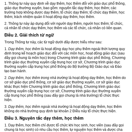
1. Thông tư này quy định về dạy thêm, học thêm đối với giáo dục phổ thông,
giáo dục thường xuyên, bao gồm: nguyên tắc dạy thêm, học thêm; các
trường hợp không được dạy thêm, tổ chức dạy thêm; tổ chức dạy thêm, học
thêm; trách nhiệm quản lí hoạt động dạy thêm, học thêm.
2. Thông tư này áp dụng đối với người dạy thêm, người học thêm; tổ chức,
cá nhân tổ chức dạy thêm, học thêm và các tổ chức, cá nhân có liên quan.
Điều 2. Giải thích từ ngữ
Trong Thông tư này, các từ ngữ dưới đây được hiểu như sau:
1.
Dạy thêm, học thêm
là hoạt động dạy học phụ thêm ngoài thời lượng quy
định trong kế hoạch giáo dục đối với các môn học, hoạt động giáo dục (sau
đây gọi chung là môn học) trong Chương trình giáo dục phổ thông, Chương
trình giáo dục thường xuyên cấp trung học cơ sở, Chương trình giáo dục
thường xuyên cấp trung học phổ thông do Bộ trưởng Bộ Giáo dục và Đào
tạo ban hành.
2.
Dạy thêm, học thêm trong nhà trường
là hoạt động dạy thêm, học thêm do
cơ sở giáo dục phổ thông, cơ sở giáo dục thường xuyên, cơ sở giáo dục
khác thực hiện Chương trình giáo dục phổ thông, Chương trình giáo dục
thường xuyên cấp trung học cơ sở, Chương trình giáo dục thường xuyên
cấp trung học phổ thông (sau đây gọi chung là nhà trường) tổ chức thực
hiện.
3.
Dạy thêm, học thêm ngoài nhà trường
là hoạt động dạy thêm, học thêm
không do nhà trường quy định tại khoản 2 Điều này tổ chức thực hiện.
Điều 3. Nguyên tắc dạy thêm, học thêm
1. Dạy thêm, học thêm chỉ được tổ chức khi học sinh, học viên (sau đây gọi
chung là học sinh) có nhu cầu học thêm, tự nguyện học thêm và được cha