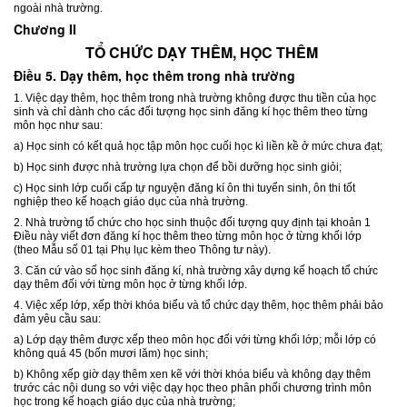
ngoài nhà trường.
Chương II
TỔ CHỨC DẠY THÊM, HỌC THÊM
Điều 5. Dạy thêm, học thêm trong nhà trường
1. Việc dạy thêm, học thêm trong nhà trường không được thu tiền của học
sinh và chỉ dành cho các đối tượng học sinh đăng kí học thêm theo từng
môn học như sau:
a) Học sinh có kết quả học tập môn học cuối học kì liền kề ở mức chưa đạt;
b) Học sinh được nhà trường lựa chọn để bồi dưỡng học sinh giỏi;
c) Học sinh lớp cuối cấp tự nguyện đăng kí ôn thi tuyển sinh, ôn thi tốt
nghiệp theo kế hoạch giáo dục của nhà trường.
2. Nhà trường tổ chức cho học sinh thuộc đối tượng quy định tại khoản 1
Điều này viết đơn đăng kí học thêm theo từng môn học ở từng khối lớp
(theo Mẫu số 01 tại Phụ lục kèm theo Thông tư này).
3. Căn cứ vào số học sinh đăng kí, nhà trường xây dựng kế hoạch tổ chức
dạy thêm đối với từng môn học ở từng khối lớp.
4. Việc xếp lớp, xếp thời khóa biểu và tổ chức dạy thêm, học thêm phải bảo
đảm yêu cầu sau:
a) Lớp dạy thêm được xếp theo môn học đối với từng khối lớp; mỗi lớp có
không quá 45 (bốn mươi lăm) học sinh;
b) Không xếp giờ dạy thêm xen kẽ với thời khóa biểu và không dạy thêm
trước các nội dung so với việc dạy học theo phân phối chương trình môn
học trong kế hoạch giáo dục của nhà trường;