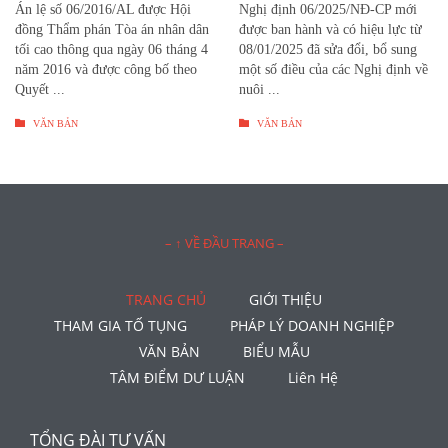
Án lệ số 06/2016/AL được Hội
Nghị định 06/2025/NĐ-CP mới
đồng Thẩm phán Tòa án nhân dân
được ban hành và có hiệu lực từ
tối cao thông qua ngày 06 tháng 4
08/01/2025 đã sửa đổi, bổ sung
năm 2016 và được công bố theo
một số điều của các Nghị định về
Quyết ...
nuôi ...


VĂN BẢN
VĂN BẢN
– ↑ VỀ ĐẦU TRANG –
TRANG CHỦ
GIỚI THIỆU
THAM GIA TỐ TỤNG
PHÁP LÝ DOANH NGHIỆP
VĂN BẢN
BIỂU MẪU
TÂM ĐIỂM DƯ LUẬN
Liên Hệ
TỔNG ĐÀI TƯ VẤN