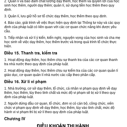
2. Quản lí và bảo đảm chất lượng dạy thêm, học thêm và quyền lợi của học
sinh học thêm, người dạy thêm; quản lí, sử dụng tiền học thêm theo quy
định.
3. Quản lí, lưu giữ hồ sơ tổ chức dạy thêm, học thêm theo quy định.
4. Báo cáo, giải trình về việc thực hiện quy định tại Thông tư này và các quy
định của pháp luật có liên quan với các cơ quan chức năng khi được yêu
cầu.
5. Tiếp nhận và xử lí ý kiến, kiến nghị, nguyện vọng của học sinh và cha mẹ
học sinh về việc dạy thêm, học thêm trước và trong quá trình tổ chức thực
hiện.
Điều 15. Thanh tra, kiểm tra
1. Hoạt động dạy thêm, học thêm chịu sự thanh tra của các cơ quan thanh
tra nhà nước theo quy định của pháp luật.
2. Hoạt động dạy thêm, học thêm chịu sự kiểm tra của các cơ quan quản lí
giáo dục, cơ quan quản lí nhà nước các cấp theo phân cấp.
Điều 16. Xử lí vi phạm
1. Nhà trường, cơ sở dạy thêm, tổ chức, cá nhân vi phạm quy định về dạy
thêm, học thêm, tùy theo tính chất và mức độ vi phạm sẽ bị xử lí theo quy
định của pháp luật.
2. Người đứng đầu cơ quan, tổ chức, đơn vị có cán bộ, công chức, viên
chức vi phạm quy định về dạy thêm, học thêm, tùy vào tính chất, mức độ
hành vi vi phạm thì bị xử lí theo quy định của pháp luật.
Chương IV
ĐIỀU KHOẢN THI HÀNH