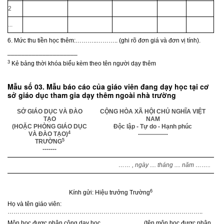
2
...
6. Mức thu tiền học thêm:………..……….. (ghi rõ đơn giá và đơn vị tính).
____________________
3
Kẻ bảng thời khóa biểu kèm theo tên người dạy thêm
Mẫu số 03. Mẫu báo cáo của giáo viên đang dạy học tại cơ
sở giáo dục tham gia dạy thêm ngoài nhà trường
SỞ GIÁO DỤC VÀ ĐÀO
CỘNG HÒA XÃ HỘI CHỦ NGHĨA VIỆT
TẠO
NAM
(HOẶC PHÒNG GIÁO DỤC
Độc lập - Tự do - Hạnh phúc
4
VÀ ĐÀO TẠO)
---------------
5
TRƯỜNG
-------
…… , ngày .... tháng .... năm ……..
6
Kính gửi: Hiệu trưởng Trường
Họ và tên giáo viên:
……………………………………………………………………………………..
Môn học được phân công dạy học………………… (tên môn học được phân