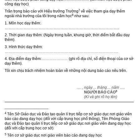
công dạy học)
7
Trân trọng báo cáo với Hiệu trưởng Trường
về việc tham gia dạy thêm
8
ngoài nhà trường của tôi trong năm học
như sau:
1. Môn học dạy thêm:
………………………………………………………………………………..
2. Thời gian dạy thêm: (Ngày trong tuần, khung giờ, thời điểm bắt đầu dạy
thêm).
3. Hình thức dạy thêm:
……………………………………………………………………………….
4. Địa điểm dạy thêm:………………… (ghi rõ địa chỉ, số điện thoại của cơ sở
dạy thêm).
Tôi xin chịu trách nhiệm hoàn toàn về những nội dung báo cáo nêu trên.
…. , ngày… tháng… năm ….
9
NGƯỜI BÁO CÁO
(Kí và ghi rõ họ tên)
____________________
4
Tên Sở Giáo dục và Đào tạo quản lí trực tiếp cơ sở giáo dục nơi giáo viên
báo cáo đang dạy học (đối với cấp trung học phổ thông), Tên Phòng Giáo
dục và Đào tạo quản lí trực tiếp cơ sở giáo dục nơi giáo viên đang dạy học
(đối với cấp trung học cơ sở)
5
Tên cơ sở giáo dục nơi giáo viên báo cáo đang dạy học