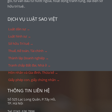
gói, tư vấn đầu tư nước ngoài, hoạt động tranh tụng, đại diện sỡ
hữu trí tuệ..
DỊCH VỤ LUẬT SAO VIỆT
Luật dân sự →
Luật hình sự →
Sở hữu Trí tuệ →
Thuế, Kế toán, Tài chính →
Thành lập Doanh nghiệp →
Tranh chấp Đất đai, Nhà ở →
Hôn nhân và Gia đình, Thừa kế →
Giấy phép con, giấy chứng nhận →
THÔNG TIN LIÊN HỆ
Số 525 Lạc Long Quân, P.Tây Hồ,
TP. Hà Nội
Tel: 0243. 636 7896