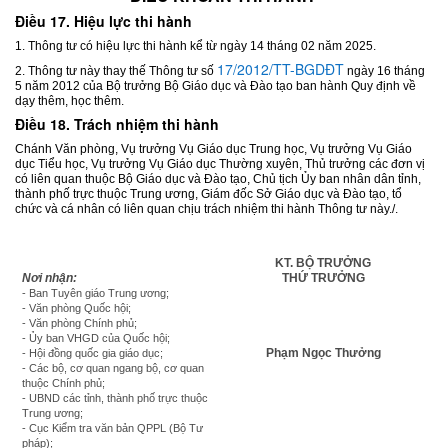
Điều 17. Hiệu lực thi hành
1. Thông tư có hiệu lực thi hành kể từ ngày 14 tháng 02 năm 2025.
17/2012/TT-BGDĐT
2. Thông tư này thay thế Thông tư số
ngày 16 tháng
5 năm 2012 của Bộ trưởng Bộ Giáo dục và Đào tạo ban hành Quy định về
dạy thêm, học thêm.
Điều 18. Trách nhiệm thi hành
Chánh Văn phòng, Vụ trưởng Vụ Giáo dục Trung học, Vụ trưởng Vụ Giáo
dục Tiểu học, Vụ trưởng Vụ Giáo dục Thường xuyên, Thủ trưởng các đơn vị
có liên quan thuộc Bộ Giáo dục và Đào tạo, Chủ tịch Ủy ban nhân dân tỉnh,
thành phố trực thuộc Trung ương, Giám đốc Sở Giáo dục và Đào tạo, tổ
chức và cá nhân có liên quan chịu trách nhiệm thi hành Thông tư này./.
KT. BỘ TRƯỞNG
Nơi nhận:
THỨ TRƯỞNG
- Ban Tuyên giáo Trung ương;
- Văn phòng Quốc hội;
- Văn phòng Chính phủ;
- Ủy ban VHGD của Quốc hội;
Phạm Ngọc Thưởng
- Hội đồng quốc gia giáo dục;
- Các bộ, cơ quan ngang bộ, cơ quan
thuộc Chính phủ;
- UBND các tỉnh, thành phố trực thuộc
Trung ương;
- Cục Kiểm tra văn bản QPPL (Bộ Tư
pháp);