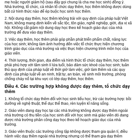
mẹ hoặc người giám hộ (sau đây gọi chung là cha mẹ học sinh) đồng ý.
Nhà trường, tổ chức, cá nhân tổ chức dạy thêm, học thêm không được dùng
bất cứ hình thức nào để ép buộc học sinh học thêm.
2. Nội dung dạy thêm, học thêm không trái với quy định của pháp luật Việt
Nam, không mang định kiến về sắc tộc, tôn giáo, nghề nghiệp, giới, địa vị xã
hội. Không cắt giảm nội dung dạy học theo kế hoạch giáo dục của nhà
trường để đưa vào dạy thêm.
3. Việc dạy thêm, học thêm phải góp phần phát triển phẩm chất, năng lực
của học sinh; không làm ảnh hưởng đến việc tổ chức thực hiện chương
trình giáo dục của nhà trường và việc thực hiện chương trình môn học của
giáo viên.
4. Thời lượng, thời gian, địa điểm và hình thức tổ chức dạy thêm, học thêm
phải phù hợp với tâm sinh lí lứa tuổi, bảo đảm sức khoẻ của học sinh; tuân
thủ quy định của pháp luật về thời giờ làm việc, giờ làm thêm và các quy
định của pháp luật về an ninh, trật tự, an toàn, vệ sinh môi trường, phòng
chống cháy nổ tại khu vực có lớp dạy thêm, học thêm.
Điều 4. Các trường hợp không được dạy thêm, tổ chức dạy
thêm
1. Không tổ chức dạy thêm đối với học sinh tiểu học, trừ các trường hợp: bồi
dưỡng về nghệ thuật, thể dục thể thao, rèn luyện kĩ năng sống.
2. Giáo viên đang dạy học tại các nhà trường không được dạy thêm ngoài
nhà trường có thu tiền của học sinh đối với học sinh mà giáo viên đó đang
được nhà trường phân công dạy học theo kế hoạch giáo dục của nhà
trường.
3. Giáo viên thuộc các trường công lập không được tham gia quản lí, điều
hành việc dạy thêm ngoài nhà trường nhưng có thể tham gia dạy thêm