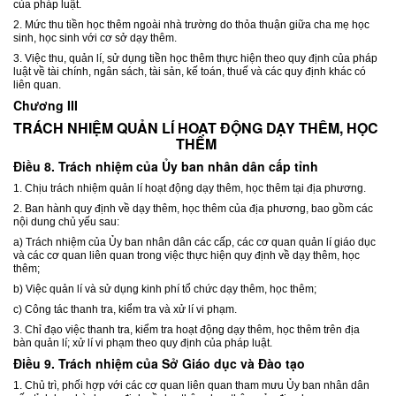
của pháp luật.
2. Mức thu tiền học thêm ngoài nhà trường do thỏa thuận giữa cha mẹ học
sinh, học sinh với cơ sở dạy thêm.
3. Việc thu, quản lí, sử dụng tiền học thêm thực hiện theo quy định của pháp
luật về tài chính, ngân sách, tài sản, kế toán, thuế và các quy định khác có
liên quan.
Chương III
TRÁCH NHIỆM QUẢN LÍ HOẠT ĐỘNG DẠY THÊM, HỌC
THÊM
Điều 8. Trách nhiệm của Ủy ban nhân dân cấp tỉnh
1. Chịu trách nhiệm quản lí hoạt động dạy thêm, học thêm tại địa phương.
2. Ban hành quy định về dạy thêm, học thêm của địa phương, bao gồm các
nội dung chủ yếu sau:
a) Trách nhiệm của Ủy ban nhân dân các cấp, các cơ quan quản lí giáo dục
và các cơ quan liên quan trong việc thực hiện quy định về dạy thêm, học
thêm;
b) Việc quản lí và sử dụng kinh phí tổ chức dạy thêm, học thêm;
c) Công tác thanh tra, kiểm tra và xử lí vi phạm.
3. Chỉ đạo việc thanh tra, kiểm tra hoạt động dạy thêm, học thêm trên địa
bàn quản lí; xử lí vi phạm theo quy định của pháp luật.
Điều 9. Trách nhiệm của Sở Giáo dục và Đào tạo
1. Chủ trì, phối hợp với các cơ quan liên quan tham mưu Ủy ban nhân dân