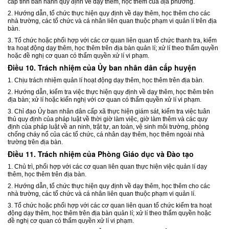
cấp tỉnh ban hành quy định về dạy thêm, học thêm của địa phương.
2. Hướng dẫn, tổ chức thực hiện quy định về dạy thêm, học thêm cho các
nhà trường, các tổ chức và cá nhân liên quan thuộc phạm vi quản lí trên địa
bàn.
3. Tổ chức hoặc phối hợp với các cơ quan liên quan tổ chức thanh tra, kiểm
tra hoạt động dạy thêm, học thêm trên địa bàn quản lí; xử lí theo thẩm quyền
hoặc đề nghị cơ quan có thẩm quyền xử lí vi phạm.
Điều 10. Trách nhiệm của Ủy ban nhân dân cấp huyện
1. Chịu trách nhiệm quản lí hoạt động dạy thêm, học thêm trên địa bàn.
2. Hướng dẫn, kiểm tra việc thực hiện quy định về dạy thêm, học thêm trên
địa bàn; xử lí hoặc kiến nghị với cơ quan có thẩm quyền xử lí vi phạm.
3. Chỉ đạo Ủy ban nhân dân cấp xã thực hiện giám sát, kiểm tra việc tuân
thủ quy định của pháp luật về thời giờ làm việc, giờ làm thêm và các quy
định của pháp luật về an ninh, trật tự, an toàn, vệ sinh môi trường, phòng
chống cháy nổ của các tổ chức, cá nhân dạy thêm, học thêm ngoài nhà
trường trên địa bàn.
Điều 11. Trách nhiệm của Phòng Giáo dục và Đào tạo
1. Chủ trì, phối hợp với các cơ quan liên quan thực hiện việc quản lí dạy
thêm, học thêm trên địa bàn.
2. Hướng dẫn, tổ chức thực hiện quy định về dạy thêm, học thêm cho các
nhà trường, các tổ chức và cá nhân liên quan thuộc phạm vi quản lí.
3. Tổ chức hoặc phối hợp với các cơ quan liên quan tổ chức kiểm tra hoạt
động dạy thêm, học thêm trên địa bàn quản lí; xử lí theo thẩm quyền hoặc
đề nghị cơ quan có thẩm quyền xử lí vi phạm.