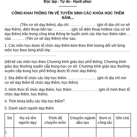
Độc lập - Tự do - Hạnh phúc
---------------
CÔNG KHAI THÔNG TIN VỀ TUYỂN SINH CÁC KHÓA HỌC THÊM
NĂM....
………… (Tên cơ sở dạy thêm), địa chỉ :………………… (ghi rõ địa chỉ cơ sở
dạy thêm), điện thoại liên lạc :………….. (ghi số điện thoại hotline của cơ sở
dạy thêm) trân trọng công khai thông tin tuyển sinh các lớp học thêm năm ....
của ……….. (Tên cơ sở dạy thêm) như sau :
1. Các môn học được tổ chức dạy thêm kèm theo thời lượng đối với từng
môn học theo từng khối lớp : ………..………..………..………..………..………..
………..………..………..………..
(liệt kê các môn học theo Chương trình giáo dục phổ thông; Chương trình
giáo dục thường xuyên cấp trung học cơ sở, Chương trình giáo dục thường
xuyên cấp trung học phổ thông được tổ chức dạy thêm).
2. Địa điểm tổ chức các lớp học thêm:………..………..… (ghi rõ địa chỉ nơi
cơ sở dạy thêm tổ chức dạy thêm, học thêm).
3. Hình thức tổ chức dạy thêm, học thêm:………..……….. (ghi rõ hình thức tổ
chức dạy thêm, học thêm).
3
4. Thời khóa biểu các lớp học thêm
.
5. Danh sách người dạy thêm
Stt
Họ và tên
Trình độ
Chuyên ngành
Đơn vị
Ghi chú
người dạy
chuyên môn
đào tạo
công tác
1