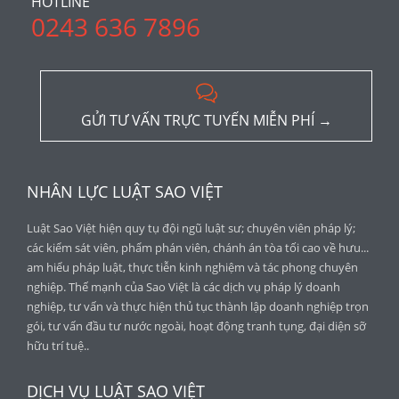
HOTLINE
0243 636 7896

GỬI TƯ VẤN TRỰC TUYẾN MIỄN PHÍ →
NHÂN LỰC LUẬT SAO VIỆT
Luật Sao Việt hiện quy tụ đội ngũ luật sư; chuyên viên pháp lý;
các kiểm sát viên, phẩm phán viên, chánh án tòa tối cao về hưu...
am hiểu pháp luật, thực tiễn kinh nghiệm và tác phong chuyên
nghiệp. Thế mạnh của Sao Việt là các dịch vụ pháp lý doanh
nghiệp, tư vấn và thực hiện thủ tục thành lập doanh nghiệp trọn
gói, tư vấn đầu tư nước ngoài, hoạt động tranh tụng, đại diện sỡ
hữu trí tuệ..
DỊCH VỤ LUẬT SAO VIỆT