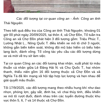
Các đối tượng tại cơ quan công an - Ảnh: Công an tỉnh
Thái Nguyên.
Theo kết quả điều tra của Công an tỉnh Thái Nguyên, khoảng 01
giờ 00 phút ngày 20/09/2025, tại thôn 4, xã Chợ Đồn, Tổ tuần tra
Công an xã Chợ Đồn phát hiện 3 đối tượng gồm: Triệu Phúc T.,
Lường Nhật L., Nông Quốc T. điều khiển xe mô tô chở 3 người,
không gắn biển kiểm soát, không đội mũ bảo hiểm có biểu hiện
lạng lách, đánh võng. Tổ công tác yêu cầu các đối tượng dừng
xe và mời về trụ sở làm việc.
Tại cơ quan Công an các đối tượng khai nhận, xuất phát từ mâu
thuẫn cá nhân giữa Lê Đăng Hải N. và Chu Quốc T., hai nhóm
thanh, thiếu niên gồm 16 đối tượng thuộc xã Chợ Đồn và xã
Nghĩa Tá đã lên mạng xã hội tập hợp lực lượng và hẹn nhau để
giải quyết mâu thuẫn.
Tối 17/9/2025, các đối tượng mang theo nhiều hung khí như dao
nhọn, phóng lợn, gậy sắt, đinh ba, vỏ chai thủy tinh, điều khiển
xe mô tô rượt đuổi, đánh nhau trên các tuyến đường thuộc khu
vực thôn 5, 6, 7 và 14 thuộc xã Chợ Đồn.