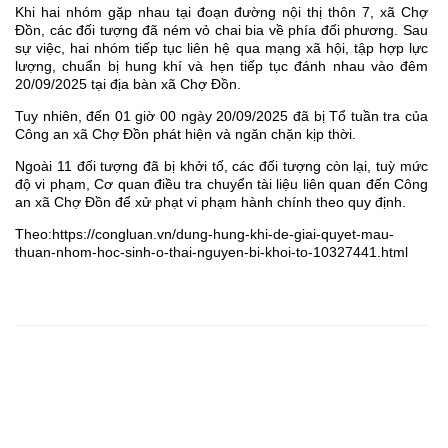
Khi hai nhóm gặp nhau tại đoạn đường nội thị thôn 7, xã Chợ
Đồn, các đối tượng đã ném vỏ chai bia về phía đối phương. Sau
sự việc, hai nhóm tiếp tục liên hệ qua mạng xã hội, tập hợp lực
lượng, chuẩn bị hung khí và hẹn tiếp tục đánh nhau vào đêm
20/09/2025 tại địa bàn xã Chợ Đồn.
Tuy nhiên, đến 01 giờ 00 ngày 20/09/2025 đã bị Tổ tuần tra của
Công an xã Chợ Đồn phát hiện và ngăn chặn kịp thời.
Ngoài 11 đối tượng đã bị khởi tố, các đối tượng còn lại, tuỳ mức
độ vi phạm, Cơ quan điều tra chuyển tài liệu liên quan đến Công
an xã Chợ Đồn để xử phạt vi phạm hành chính theo quy định.
Theo:https://congluan.vn/dung-hung-khi-de-giai-quyet-mau-
thuan-nhom-hoc-sinh-o-thai-nguyen-bi-khoi-to-10327441.html