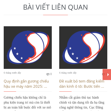
BÀI VIẾT LIÊN QUAN
Bình
Bì
6 tháng trước đây
6 tháng trước đây
0
0


luận
luậ
Quy định gắn gương chiếu
Đề xuất bỏ tem đăng kiểm
hậu xe máy năm 2025: ...
dán kính ô tô: Bước tiến ...
Gương chiếu hậu không chỉ là
Nhằm cắt giảm thủ tục hành
phụ kiện trang trí mà còn là thiết
chính và tận dụng tối đa hạ tầng
bị an toàn bắt buộc đối với xe mô
công nghệ thông tin, Cục Đăng