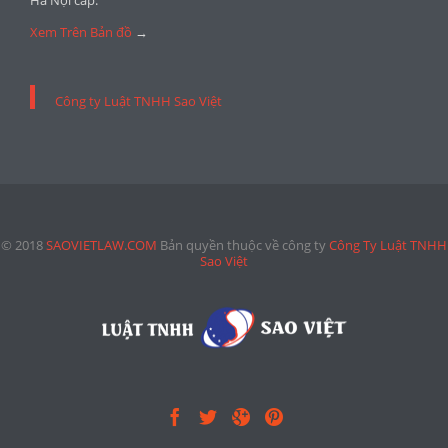
Xem Trên Bản đồ
→
Công ty Luật TNHH Sao Việt
© 2018
SAOVIETLAW.COM
Bản quyền thuộc về công ty
Công Ty Luật TNHH
Sao Việt



