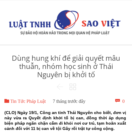
Dùng hung khí để giải quyết mâu
thuẫn, nhóm học sinh ở Thái
Nguyên bị khởi tố



Bìn

0
Tin Tức Pháp Luật
7 tháng trước đây
luậ
(CLO) Ngày 19/1, Công an tỉnh Thái Nguyên cho biết, đơn vị
này vừa ra Quyết định khởi tố bị can, đồng thời áp dụng
biện pháp ngăn chặn cấm đi khỏi nơi cư trú, tạm hoãn xuất
cảnh đối với 11 bị can về tội Gây rối trật tự công cộng.