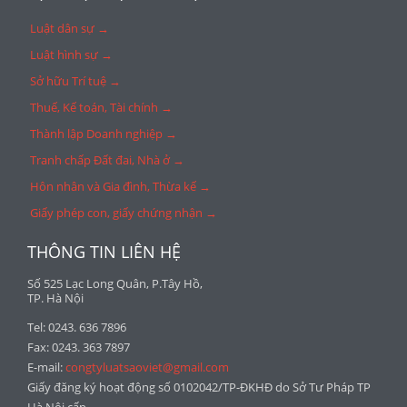
Luật dân sự →
Luật hình sự →
Sở hữu Trí tuệ →
Thuế, Kế toán, Tài chính →
Thành lập Doanh nghiệp →
Tranh chấp Đất đai, Nhà ở →
Hôn nhân và Gia đình, Thừa kế →
Giấy phép con, giấy chứng nhận →
THÔNG TIN LIÊN HỆ
Số 525 Lạc Long Quân, P.Tây Hồ,
TP. Hà Nội
Tel: 0243. 636 7896
Fax: 0243. 363 7897
E-mail:
congtyluatsaoviet@gmail.com
Giấy đăng ký hoạt động số 0102042/TP-ĐKHĐ do Sở Tư Pháp TP
Hà Nội cấp.