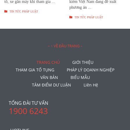
tô, xe gắn máy khi tham gia ...
kiểm Việt Nam đang đề xuất
phương án ...

TIN TỨC PHÁP LUẬT

TIN TỨC PHÁP LUẬT
– ↑ VỀ ĐẦU TRANG –
TRANG CHỦ
GIỚI THIỆU
THAM GIA TỐ TỤNG
PHÁP LÝ DOANH NGHIỆP
VĂN BẢN
BIỂU MẪU
TÂM ĐIỂM DƯ LUẬN
Liên Hệ
TỔNG ĐÀI TƯ VẤN
1900 6243