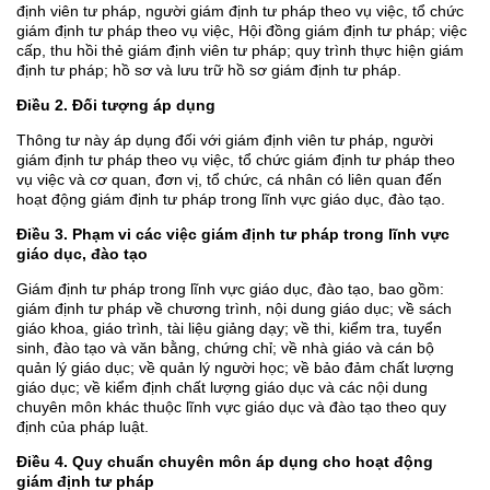
định viên tư pháp, người giám định tư pháp theo vụ việc, tổ chức
giám định tư pháp theo vụ việc, Hội đồng giám định tư pháp; việc
cấp, thu hồi thẻ giám định viên tư pháp; quy trình thực hiện giám
định tư pháp; hồ sơ và lưu trữ hồ sơ giám định tư pháp.
Điều 2. Đối tượng áp dụng
Thông tư này áp dụng đối với giám định viên tư pháp, người
giám định tư pháp theo vụ việc, tổ chức giám định tư pháp theo
vụ việc và cơ quan, đơn vị, tổ chức, cá nhân có liên quan đến
hoạt động giám định tư pháp trong lĩnh vực giáo dục, đào tạo.
Điều 3. Phạm vi các việc giám định tư pháp trong lĩnh vực
giáo dục, đào tạo
Giám định tư pháp trong lĩnh vực giáo dục, đào tạo, bao gồm:
giám định tư pháp về chương trình, nội dung giáo dục; về sách
giáo khoa, giáo trình, tài liệu giảng dạy; về thi, kiểm tra, tuyển
sinh, đào tạo và văn bằng, chứng chỉ; về nhà giáo và cán bộ
quản lý giáo dục; về quản lý người học; về bảo đảm chất lượng
giáo dục; về kiểm định chất lượng giáo dục và các nội dung
chuyên môn khác thuộc lĩnh vực giáo dục và đào tạo theo quy
định của pháp luật.
Điều 4. Quy chuẩn chuyên môn áp dụng cho hoạt động
giám định tư pháp