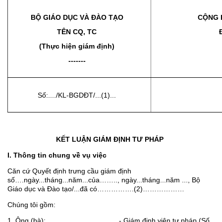
BỘ GIÁO DỤC VÀ ĐÀO TẠO
CỘNG 
TÊN CQ, TC
(Thực hiện giám định)
-------
Số:..../KL-BGDĐT/...(1)...
KẾT LUẬN GIÁM ĐỊNH TƯ PHÁP
I. Thông tin chung về vụ việc
Căn cứ Quyết định trưng cầu giám định
số….ngày...tháng...năm...của…….., ngày...tháng...năm ..., Bộ
Giáo dục và Đào tạo/...đã có…………….(2)………………
Chúng tôi gồm:
1. Ông (bà):…………………………..- Giám định viên tư pháp (Số