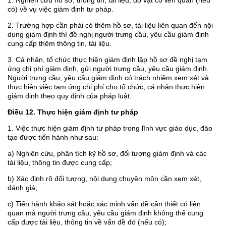
1. Nghiên cứu hồ sơ, thông tin, tài liệu, đồ vật có liên quan (nếu
có) về vụ việc giám định tư pháp.
2. Trường hợp cần phải có thêm hồ sơ, tài liệu liên quan đến nội
dung giám định thì đề nghị người trưng cầu, yêu cầu giám định
cung cấp thêm thông tin, tài liệu.
3. Cá nhân, tổ chức thực hiện giám định lập hồ sơ đề nghị tạm
ứng chi phí giám định, gửi người trưng cầu, yêu cầu giám định.
Người trưng cầu, yêu cầu giám định có trách nhiệm xem xét và
thực hiện việc tạm ứng chi phí cho tổ chức, cá nhân thực hiện
giám định theo quy định của pháp luật.
Điều 12. Thực hiện giám định tư pháp
1. Việc thực hiện giám định tư pháp trong lĩnh vực giáo dục, đào
tạo được tiến hành như sau:
a) Nghiên cứu, phân tích kỹ hồ sơ, đối tượng giám định và các
tài liệu, thông tin được cung cấp;
b) Xác định rõ đối tượng, nội dung chuyên môn cần xem xét,
đánh giá;
c) Tiến hành khảo sát hoặc xác minh vấn đề cần thiết có liên
quan mà người trưng cầu, yêu cầu giám định không thể cung
cấp được tài liệu, thông tin về vấn đề đó (nếu có);