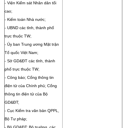
- Viện Kiểm sát Nhân dân tối
cao;
- Kiểm toán Nhà nước;
- UBND các tỉnh, thành phố
trực thuộc TW;
- Ủy ban Trung ương Mặt trận
Tổ quốc Việt Nam;
- Sở GD&ĐT các tỉnh, thành
phố trực thuộc TW;
- Công báo; Cổng thông tin
điện tử của Chính phủ; Cổng
thông tin điện tử của Bộ
GD&ĐT;
- Cục Kiểm tra văn bản QPPL,
Bộ Tư pháp;
- Bộ GD&ĐT: Bộ trưởng, các