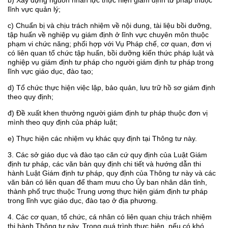
b) Xây dựng nguồn nhân lực thực hiện giám định tư pháp thuộc
lĩnh vực quản lý;
c) Chuẩn bị và chịu trách nhiệm về nội dung, tài liệu bồi dưỡng,
tập huấn về nghiệp vụ giám định ở lĩnh vực chuyên môn thuộc
phạm vi chức năng; phối hợp với Vụ Pháp chế, cơ quan, đơn vị
có liên quan tổ chức tập huấn, bồi dưỡng kiến thức pháp luật và
nghiệp vụ giám định tư pháp cho người giám định tư pháp trong
lĩnh vực giáo dục, đào tạo;
d) Tổ chức thực hiện việc lập, bảo quản, lưu trữ hồ sơ giám định
theo quy định;
đ) Đề xuất khen thưởng người giám định tư pháp thuộc đơn vị
mình theo quy định của pháp luật;
e) Thực hiện các nhiệm vụ khác quy định tại Thông tư này.
3. Các sở giáo dục và đào tạo căn cứ quy định của Luật Giám
định tư pháp, các văn bản quy định chi tiết và hướng dẫn thi
hành Luật Giám định tư pháp, quy định của Thông tư này và các
văn bản có liên quan để tham mưu cho Ủy ban nhân dân tỉnh,
thành phố trực thuộc Trung ương thực hiện giám định tư pháp
trong lĩnh vực giáo dục, đào tạo ở địa phương.
4. Các cơ quan, tổ chức, cá nhân có liên quan chịu trách nhiệm
thi hành Thông tư này. Trong quá trình thực hiện, nếu có khó