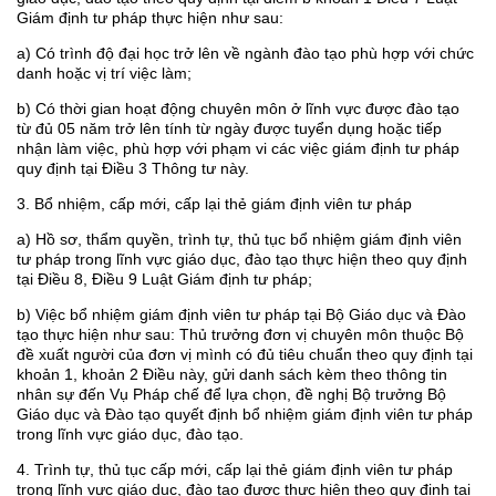
Giám định tư pháp thực hiện như sau:
a) Có trình độ đại học trở lên về ngành đào tạo phù hợp với chức
danh hoặc vị trí việc làm;
b) Có thời gian hoạt động chuyên môn ở lĩnh vực được đào tạo
từ đủ 05 năm trở lên tính từ ngày được tuyển dụng hoặc tiếp
nhận làm việc, phù hợp với phạm vi các việc giám định tư pháp
quy định tại Điều 3 Thông tư này.
3. Bổ nhiệm, cấp mới, cấp lại thẻ giám định viên tư pháp
a) Hồ sơ, thẩm quyền, trình tự, thủ tục bổ nhiệm giám định viên
tư pháp trong lĩnh vực giáo dục, đào tạo thực hiện theo quy định
tại Điều 8, Điều 9 Luật Giám định tư pháp;
b) Việc bổ nhiệm giám định viên tư pháp tại Bộ Giáo dục và Đào
tạo thực hiện như sau: Thủ trưởng đơn vị chuyên môn thuộc Bộ
đề xuất người của đơn vị mình có đủ tiêu chuẩn theo quy định tại
khoản 1, khoản 2 Điều này, gửi danh sách kèm theo thông tin
nhân sự đến Vụ Pháp chế để lựa chọn, đề nghị Bộ trưởng Bộ
Giáo dục và Đào tạo quyết định bổ nhiệm giám định viên tư pháp
trong lĩnh vực giáo dục, đào tạo.
4. Trình tự, thủ tục cấp mới, cấp lại thẻ giám định viên tư pháp
trong lĩnh vực giáo dục, đào tạo được thực hiện theo quy định tại