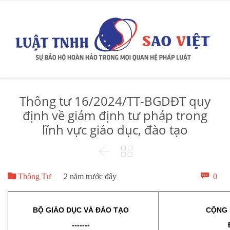
Thông tư 16/2024/TT-BGDĐT quy
định về giám định tư pháp trong
lĩnh vực giáo dục, đào tạo



Bìn

0
Thông Tư
2 năm trước đây
luậ
BỘ GIÁO DỤC VÀ ĐÀO TẠO
CỘNG 
-------