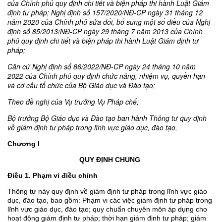
của Chính phủ quy định chi tiết và biện pháp thi hành Luật Giám
định tư pháp; Nghị định số
157/2020/NĐ-CP ngày 31 tháng 12
năm 2020 của Chính phủ sửa đổi, bổ sung một số điều của Nghị
định số 85/2013/NĐ-CP ngày 29 tháng 7 năm 2013 của Ch
ính
phủ quy định chi tiết và biện pháp th
i hành Luật Giám định tư
pháp;
Căn cứ Nghị định số 86/2022/NĐ-CP ngày 24 tháng 10 năm
2022 của Chính phủ quy định chức năng, nhiệm vụ, quyền hạn
và cơ c
ấu
tổ chức của Bộ Giáo dục và Đào tạo;
Theo đề nghị của Vụ trưởng Vụ Pháp chế;
Bộ trưởng Bộ Giáo dục và Đào tạo ban hành Thông t
ư quy định
về giám định tư pháp trong lĩnh vực giáo dục, đào tạo.
Chương I
QUY ĐỊNH CHUNG
Điều 1. Phạm vi điều chỉnh
Thông tư này quy định về giám định tư pháp trong lĩnh vực giáo
dục, đào tạo, bao gồm: Phạm vi các việc giám định tư pháp trong
lĩnh vực giáo dục, đào tạo; quy chuẩn chuyên môn áp dụng cho
hoạt động giám định tư pháp; thời hạn giám định tư pháp; giám