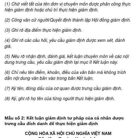
(1) Chữ viết tắt của tên đơn vị chuyên môn được phân công thực
hiện giám định hoặc chủ tr
ì thực hiện giám định.
(2) Công văn cử người/Q
uyết định thành lập Hội đồng giám định.
(3) Ghi rõ địa điểm thực hiện giám định.
(4) Ghi rõ các câu hỏi, yêu cầu giám định được xem xét, đánh
giá.
(5) Nêu rõ nhận định, đánh giá, kế
t luận chuyên môn về các nội
dung trưng cầu, yêu cầu giám định tại mục II Kết luận này.
(6) Chỉ nêu tên điểm, khoản, điều của văn bản mà không trích
dẫn nội dung văn bản vào trong bản Kết luận.
(7) Ký tên, đóng dấu của cơ quan được trưng cầu giám định.
(8) Ký, ghi rõ họ tên của từng người thực hiện giám định.
Mẫu số 2: Kết luận giám định tư pháp của cá nhân được
trưng cầu đích danh để thực hiện giám định
CỘNG HÒA XÃ HỘI CHỦ NGHĨA VIỆT NAM