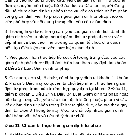
Căn cứ vào nội dung trưng cầu, yêu cầu giám định, Thủ trưởng
đơn vị chuyên môn thuộc Bộ Giáo dục và Đào tạo, người đứng
đầu tổ chức giám định tư pháp theo vụ việc có trách nhiệm phân
công giám định viên tư pháp, người giám định tư pháp theo vụ
việc phù hợp với nội dung trưng cầu, yêu cầu giám định.
3. Trường hợp được trưng cầu, yêu cầu giám định đích danh thì
giám định viên tư pháp, người giám định tư pháp theo vụ việc
tiếp nhận và báo cáo Thủ trưởng cơ quan, tổ chức chủ quản
biết, tạo điều kiện cho việc thực hiện giám định.
4. Việc giao, nhận trực tiếp hồ sơ, đối tượng trưng cầu, yêu cầu
giám định phải được lập thành biên bản theo quy định tại khoản
2 Điều 27 Luật Giám định tư pháp.
5. Cơ quan, đơn vị, tổ chức, cá nhân quy định tại khoản 1, khoản
2, khoản 3 Điều này có quyền từ chối tiếp nhận, thực hiện giám
định tư pháp trong các trường hợp quy định tại khoản 2 Điều 11,
điểm b khoản 1 Điều 24 và Điều 34 Luật Giám định tư pháp hoặc
nội dung trưng cầu, yêu cầu giám định không thuộc phạm vi các
việc giám định tư pháp trong lĩnh vực giáo dục, đào tạo theo quy
định tại Điều 3 Thông tư này. Việc từ chối tiếp nhận, giám định
phải bằng văn bản và nêu rõ lý do từ chối.
Điều 11. Chuẩn bị thực hiện giám định tư pháp