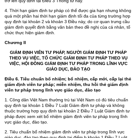
trở lên quy định tại Điều 3 Thông tư này.
4. Thời hạn giám định tư pháp có thể được gia hạn nhưng không
quá một phần hai thời hạn giám định tối đa của từng trường hợp
quy định tại khoản 2 và khoản 3 Điều này, do cơ quan trưng cầu
giám định quyết định bằng văn bản theo đề nghị của cá nhân, tổ
chức thực hiện giám định.
Chương II
GIÁM ĐỊNH VIÊN TƯ PHÁP, NGƯỜI GIÁM ĐỊNH TƯ PHÁP
THEO VỤ VIỆC, TỔ CHỨC GIÁM ĐỊNH TƯ PHÁP THEO VỤ
VIỆC, HỘI ĐỒNG GIÁM ĐỊNH TƯ PHÁP TRONG LĨNH VỰC
GIÁO DỤC, ĐÀO TẠO
Điều 6. Tiêu chuẩn bổ nhiệm; bổ nhiệm, cấp mới, cấp lại thẻ
giám định viên tư pháp; miễn nhiệm, thu hồi thẻ giám định
viên tư pháp trong lĩnh vực giáo dục, đào tạo
1. Công dân Việt Nam thường trú tại Việt Nam có đủ tiêu chuẩn
quy định tại khoản 1 Điều 7 Luật Giám định tư pháp và không
thuộc trường hợp quy định tại khoản 2 Điều 7 Luật Giám định tư
pháp được xem xét bổ nhiệm giám định viên tư pháp trong lĩnh
vực giáo dục, đào tạo.
2. Tiêu chuẩn bổ nhiệm giám định viên tư pháp trong lĩnh vực
giáo dục, đào tạo theo quy định tại điểm b khoản 1 Điều 7 Luật