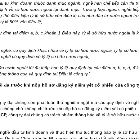
ầu tư kinh doanh thuộc danh mục ngành, nghề hạn chế tiếp cận thị t
 định về sở hữu nước ngoài tại danh mục. Trường hợp ngành, nghề tiế
ụ thể điều kiện tỷ lệ sở hữu vốn điều lệ của nhà đầu tư nước ngoài tro
 ty là 50% vốn điều lệ;
định tại điểm a, b, c khoản 1 Điều này, tỷ lệ sở hữu nước ngoài là 
nghề, có quy định khác nhau về tỷ lệ sở hữu nước ngoài, tỷ lệ sở hữu
nghề có quy định về tỷ lệ sở hữu nước ngoài;
u nước ngoài tối đa thấp hơn tỷ lệ quy định tại các điểm a, b, c, d, đ 
ông thông qua và quy định tại Điều lệ công ty.”
ối đa trước khi nộp hồ sơ đăng ký niêm yết cổ phiếu của công t
 ty đại chúng còn phải tuân thủ nghiêm ngặt mà các quy định về ngh
ại chúng chứ không chỉ trước khi nộp hồ sơ đăng ký niêm yết cổ phiếu.
-CP,
công ty đại chúng có trách nhiệm thông báo về tỷ lệ sở hữu nước 
nghề đầu tư kinh doanh và thực hiện thủ tục thông báo tỷ lệ sở hữu
ngày Ủy ban Chứng khoán Nhà nước xác nhận hoàn tất việc đăng ký cô