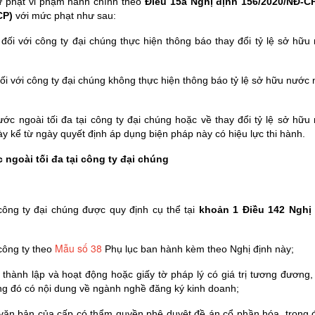
xử phạt vi phạm hành chính theo
Điều 15a Nghị định 156/2020/NĐ-C
CP)
với mức phạt như sau:
đối với công ty đại chúng thực hiện thông báo thay đổi tỷ lệ sở hữu
ối với công ty đại chúng không thực hiện thông báo tỷ lệ sở hữu nước 
ớc ngoài tối đa tại công ty đại chúng hoặc về thay đổi tỷ lệ sở hữu
gày kể từ ngày quyết định áp dụng biện pháp này có hiệu lực thi hành.
ngoài tối đa tại công ty đại chúng
công ty đại chúng được quy định cụ thể tại
khoản 1 Điều 142 Nghị
Mẫu số 38
 công ty theo
Phụ lục ban hành kèm theo Nghị định này;
hành lập và hoạt động hoặc giấy tờ pháp lý có giá trị tương đương,
ong đó có nội dung về ngành nghề đăng ký kinh doanh;
văn bản của cấp có thẩm quyền phê duyệt đề án cổ phần hóa, trong 