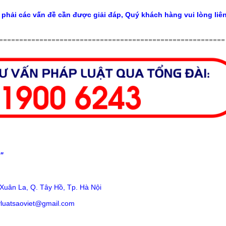
 phải các vấn đề cần được giải đáp, Quý khách hàng vui lòng liên
========================================================
uật"
Xuân La, Q. Tây Hồ, Tp. Hà Nội
tyluatsaoviet@gmail.com