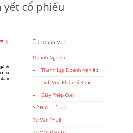
 yết cổ phiếu

Bình

0
Danh Mục
luận
Doanh Nghiệp
ngành
– Thành Lập Doanh Nghiệp
a nhà
o đảm
– Lĩnh Vực Pháp Lý Khác
– Giấy Phép Con
Sở Hữu Trí Tuệ
Tư Vấn Thuế
Tư Vấn Đầu Tư