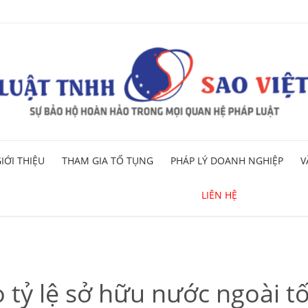
Skip
IỚI THIỆU
THAM GIA TỐ TỤNG
PHÁP LÝ DOANH NGHIỆP
V
to
content
LIÊN HỆ
tỷ lệ sở hữu nước ngoài tố