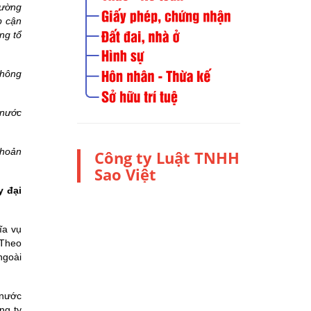
rường
p cận
ng tổ
không
 nước
khoản
Công ty Luật TNHH
Sao Việt
y đại
ĩa vụ
 Theo
ngoài
 nước
ng ty