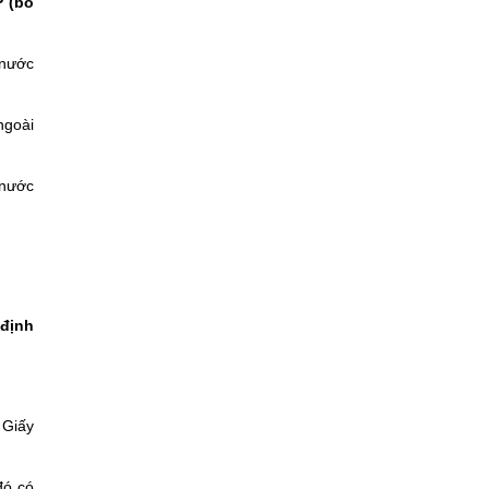
P (bổ
 nước
ngoài
 nước
 định
 Giấy
đó có