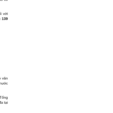
i với
u 139
ó văn
 nước
 Tổng
a tại