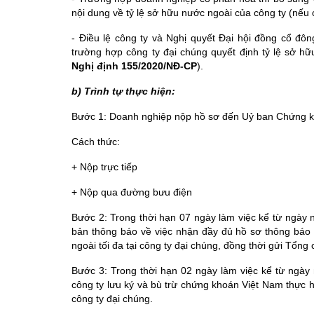
nội dung về tỷ lệ sở hữu nước ngoài của công ty (nếu 
- Điều lệ công ty và Nghị quyết Đại hội đồng cổ đông
trường hợp
công ty đại chúng quyết định tỷ lệ sở hữ
Nghị định 155/2020/NĐ-CP
).
b) Trình tự thực hiện:
Bước 1:
Doanh nghiệp nộp hồ sơ đến Uỷ ban Chứng 
Cách thức:
+
Nộp trực tiếp
+
Nộp qua đường bưu điện
Bước 2:
T
rong thời hạn 07 ngày làm việc kể từ ngà
bản thông báo về việc nhận đầy đủ hồ sơ thông báo t
ngoài tối đa tại công ty đại chúng, đồng thời gửi Tổng
Bước 3: Trong thời hạn 02 ngày làm việc kể từ ng
công ty lưu ký và bù trừ chứng khoán Việt Nam thực hi
công ty đại chúng.