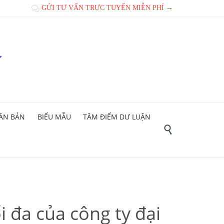
GỬI TƯ VẤN TRỰC TUYẾN MIỄN PHÍ →

ĂN BẢN
BIỂU MẪU
TÂM ĐIỂM DƯ LUẬN

i đa của công ty đại