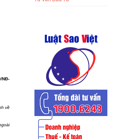
0/NĐ-
nh về
ngoài