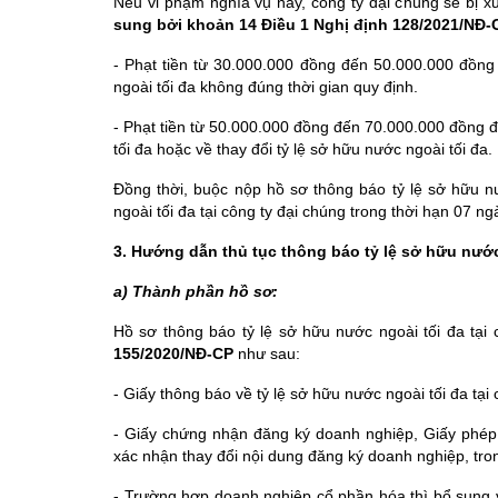
Nếu vi phạm nghĩa vụ này, công ty đại chúng sẽ bị 
sung bởi khoản 14 Điều 1 Nghị định 128/2021/NĐ-
- Phạt tiền từ 30.000.000 đồng đến 50.000.000 đồng 
ngoài tối đa không đúng thời gian quy định.
- Phạt tiền từ 50.000.000 đồng đến 70.000.000 đồng đ
tối đa hoặc về thay đổi tỷ lệ sở hữu nước ngoài tối đa.
Đồng thời, buộc nộp hồ sơ thông báo tỷ lệ sở hữu nư
ngoài tối đa tại công ty đại chúng trong thời hạn 07 n
3. Hướng dẫn thủ tục thông báo tỷ lệ sở hữu nước 
a) Thành phần hồ sơ:
Hồ sơ thông báo tỷ lệ sở hữu nước ngoài tối đa tại 
155/2020/NĐ-CP
như sau:
- Giấy thông báo về tỷ lệ sở hữu nước ngoài tối đa tại
- Giấy chứng nhận đăng ký doanh nghiệp, Giấy phép t
xác nhận thay đổi nội dung đăng ký doanh nghiệp, tr
- Trường hợp doanh nghiệp cổ phần hóa thì bổ sung 