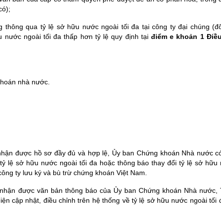
có);
 thông qua tỷ lệ sở hữu nước ngoài tối đa tại công ty đại chúng (đố
u nước ngoài tối đa thấp hơn tỷ lệ
quy định tại
điểm e khoản 1 Điề
khoán nhà nước.
y nhận được hồ sơ đầy đủ và hợp lệ, Ủy ban Chứng khoán Nhà nước c
ỷ lệ sở hữu nước ngoài tối đa hoặc thông báo thay đổi tỷ lệ sở hữu
 công ty lưu ký và bù trừ chứng khoán Việt Nam.
ày nhận được văn bản thông báo của Ủy ban Chứng khoán Nhà nước,
ện cập nhật, điều chỉnh trên hệ thống về tỷ lệ sở hữu nước ngoài tối đ