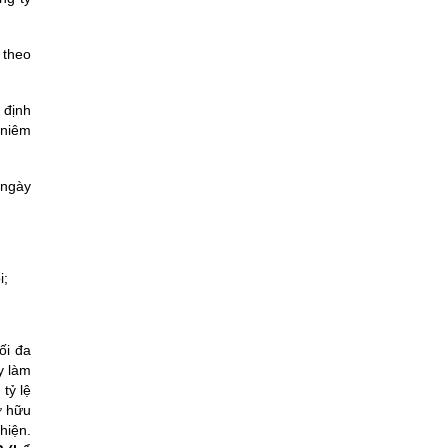
 theo
 định
 niêm
 ngày
i;
ối đa
y làm
tỷ lệ
ở hữu
hiện.