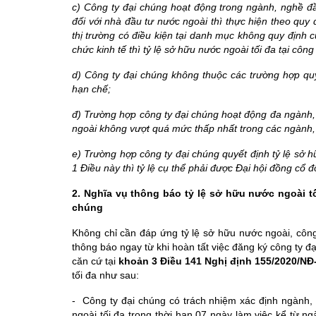
c) Công ty đại chúng hoạt động trong ngành, nghề đ
đối với nhà đầu tư nước ngoài thì thực hiện theo quy
thị trường có điều kiện tại danh mục không quy định c
chức kinh tế thì tỷ lệ sở hữu nước ngoài tối đa tại công
d) Công ty đại chúng không thuộc các trường hợp quy 
hạn chế;
đ) Trường hợp công ty đại chúng hoạt động đa ngành, 
ngoài không vượt quá mức thấp nhất trong các ngành, 
e) Trường hợp công ty đại chúng quyết định tỷ lệ sở hữ
1 Điều này thì tỷ lệ cụ thể phải được Đại hội đồng cổ đ
2. Nghĩa vụ thông báo tỷ lệ sở hữu nước ngoài t
chúng
Không chỉ cần đáp ứng tỷ lệ sở hữu nước ngoài, công
thông báo ngay từ khi hoàn tất việc đăng ký công ty đ
căn cứ tại
khoản 3 Điều 141 Nghị định 155/2020/NĐ
tối đa như sau:
- Công ty đại chúng có trách nhiệm xác định ngành, 
ngoài tối đa trong thời hạn 07 ngày làm việc kể từ 