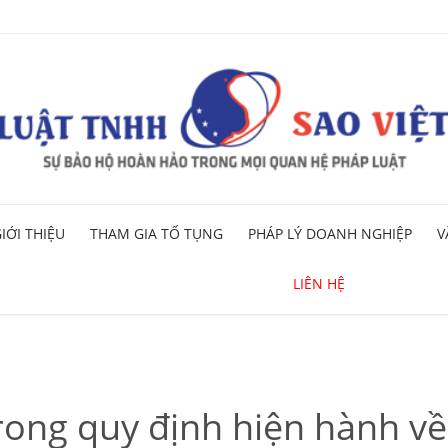
Skip
IỚI THIỆU
THAM GIA TỐ TỤNG
PHÁP LÝ DOANH NGHIỆP
V
to
content
LIÊN HỆ
ong quy định hiện hành về 