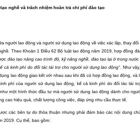
tạo nghề và trách nhiệm hoàn trả chi phí đào tạo
a người lao động và người sử dụng lao động về việc xác lập, thay đổi
 nghề. Theo Khoản 1 Điều 62 Bộ luật lao động năm 2019, hợp đồng đà
ược đào tạo nâng cao trình độ, kỹ năng nghề, đào tạo lại ở trong nước
 cả kinh phí do đối tác tài trợ cho người sử dụng lao động”
. Như vậy
ng lao động giao kết với nhau sau khi đã có hợp đồng lao động, và l
nh phí của người sử dụng lao động, kể cả kinh phí do đối tác tài tr
 như một hình thức đầu tư mà người sử dụng lao động dành cho ngườ
g cao hiệu quả, chất lượng công việc, đáp ứng nhu cầu thực tế.
ược các bên tự do thỏa thuận nhưng phải đảm bảo các nội dung ch
ăm 2019. Cụ thể, bao gồm: