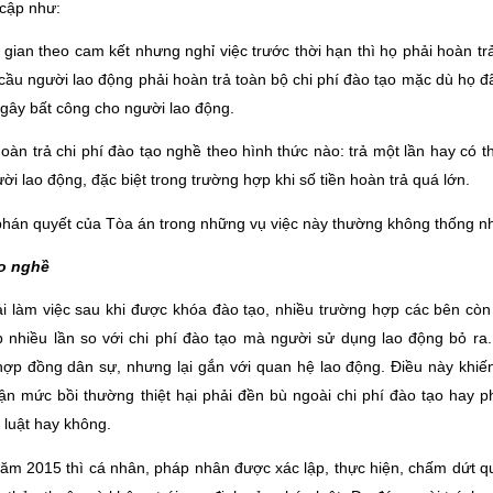
 cập như:
gian theo cam kết nhưng nghỉ việc trước thời hạn thì họ phải hoàn tr
ầu người lao động phải hoàn trả toàn bộ chi phí đào tạo mặc dù họ đ
ể gây bất công cho người lao động.
oàn trả chi phí đào tạo nghề theo hình thức nào: trả một lần hay có th
 lao động, đặc biệt trong trường hợp khi số tiền hoàn trả quá lớn.
c phán quyết của Tòa án trong những vụ việc này thường không thống nh
ạo nghề
ải làm việc sau khi được khóa đào tạo, nhiều trường hợp các bên còn
 nhiều lần so với chi phí đào tạo mà người sử dụng lao động bỏ ra
ợp đồng dân sự, nhưng lại gắn với quan hệ lao động. Điều này khiế
 mức bồi thường thiệt hại phải đền bù ngoài chi phí đào tạo hay ph
 luật hay không.
ăm 2015 thì cá nhân, pháp nhân được xác lập, thực hiện, chấm dứt q