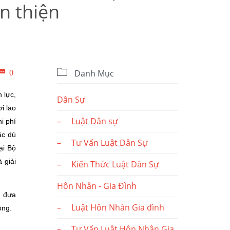
n thiện

Bình

0
Danh Mục
luận
 lực,
Dân Sự
i lao
– Luật Dân sự
i phí
ặc dù
– Tư Vấn Luật Dân Sự
ại Bộ
 giải
– Kiến Thức Luật Dân Sự
Hôn Nhân - Gia Đình
, đưa
– Luật Hôn Nhân Gia đình
ộng.
– Tư Vấn Luật Hôn Nhân Gia