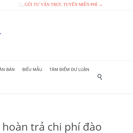
GỬI TƯ VẤN TRỰC TUYẾN MIỄN PHÍ →

ĂN BẢN
BIỂU MẪU
TÂM ĐIỂM DƯ LUẬN

hoàn trả chi phí đào