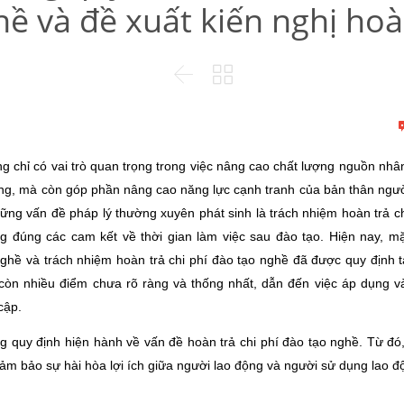
hề và đề xuất kiến nghị hoà


 chỉ có vai trò quan trọng trong việc nâng cao chất lượng nguồn nhân
ộng, mà còn góp phần nâng cao năng lực cạnh tranh của bản thân ngườ
hững vấn đề pháp lý thường xuyên phát sinh là trách nhiệm hoàn trả ch
g đúng các cam kết về thời gian làm việc sau đào tạo. Hiện nay, m
hề và trách nhiệm hoàn trả chi phí đào tạo nghề đã được quy định t
òn nhiều điểm chưa rõ ràng và thống nhất, dẫn đến việc áp dụng và
 cập.
g quy định hiện hành về vấn đề hoàn trả chi phí đào tạo nghề. Từ đó
đảm bảo sự hài hòa lợi ích giữa người lao động và người sử dụng lao đ