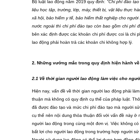
Bộ luật lao động năm 2019 quy định:
“Chi phí đào tạo
liệu học tập, trường, lớp, máy, thiết bị, vật liệu thực
xã hội, bảo hiểm y tế, bảo hiểm thất nghiệp cho người 
nước ngoài thì chi phí đào tạo còn bao gồm chi phí đi 
bên xác định được các khoản chi phí được coi là chi 
lao động phải hoàn trả các khoản chi không hợp lý.
2. Những vướng mắc trong quy định hiện hành về 
2.1 Về thời gian người lao động làm việc cho ngư
Hiện nay, vấn đề về thời gian người lao động phải là
thuận mà không có quy định cụ thể của pháp luật. Thô
đã được đào tạo và mức chi phí đào tạo mà người sử 
cụ thể nên nội dung thỏa thuận đối với vấn đề này ở
người lao động trong cùng một đơn vị. Việc không có 
bất lợi cho người lao động trong trường hợp người sử 
Người sử dụng lao động có thể lợi dụng hợp đồng đ