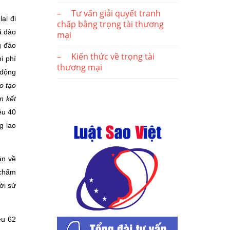
– Tư vấn giải quyết tranh
ại đi
chấp bằng trọng tài thương
ã đào
mại
g đào
– Kiến thức về trọng tài
i phí
thương mại
 động
o tạo
m kết
ều 40
g lao
ận về
 chấm
ời sử
ều 62