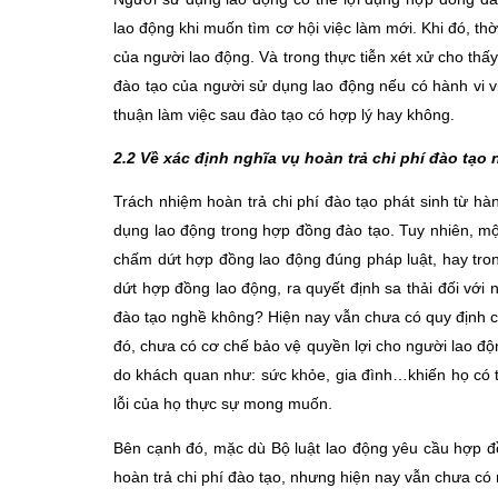
lao động khi muốn tìm cơ hội việc làm mới. Khi đó, th
của người lao động. Và trong thực tiễn xét xử cho thấ
đào tạo của người sử dụng lao động nếu có hành vi vi
thuận làm việc sau đào tạo có hợp lý hay không.
2.2 Về xác định nghĩa vụ hoàn trả chi phí đào tạo
Trách nhiệm hoàn trả chi phí đào tạo phát sinh từ hà
dụng lao động trong hợp đồng đào tạo. Tuy nhiên, m
chấm dứt hợp đồng lao động đúng pháp luật, hay tr
dứt hợp đồng lao động, ra quyết định sa thải đối với 
đào tạo nghề không? Hiện nay vẫn chưa có quy định cụ
đó, chưa có cơ chế bảo vệ quyền lợi cho người lao độn
do khách quan như: sức khỏe, gia đình…khiến họ có th
lỗi của họ thực sự mong muốn.
Bên cạnh đó, mặc dù Bộ luật lao động yêu cầu hợp đồ
hoàn trả chi phí đào tạo, nhưng hiện nay vẫn chưa có