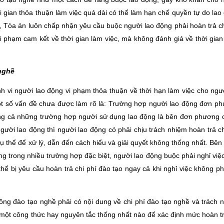
ời gian thỏa thuận làm việc quá dài có thể làm hạn chế quyền tự do lao
y, Tòa án luôn chấp nhận yêu cầu buộc người lao động phải hoàn trả ch
 phạm cam kết về thời gian làm việc, mà không đánh giá về thời gian
 nghề
nh vi người lao động vi phạm thỏa thuận về thời hạn làm việc cho ngư
ột số vấn đề chưa được làm rõ là: Trường hợp người lao động đơn p
ong cả những trường hợp người sử dụng lao động là bên đơn phương
người lao động thì người lao động có phải chịu trách nhiệm hoàn trả ch
 thể để xử lý, dẫn đến cách hiểu và giải quyết không thống nhất. Bên
g trong nhiều trường hợp đặc biệt, người lao động buộc phải nghỉ việc 
ể bị yêu cầu hoàn trả chi phí đào tạo ngay cả khi nghỉ việc không ph
ng đào tạo nghề phải có nội dung về chi phí đào tạo nghề và trách 
 một công thức hay nguyên tắc thống nhất nào để xác định mức hoàn tr