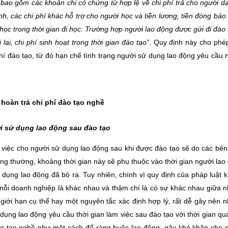
 bao gồm các khoản chi có chứng từ hợp lệ về chi phí trả cho người dạy
 hành, các chi phí khác hỗ trợ cho người học và tiền lương, tiền đóng bảo
học trong thời gian đi học. Trường hợp người lao động được gửi đi đào 
lại, chi phí sinh hoạt trong thời gian đào tạo”
. Quy định này cho phé
phí đào tạo, từ đó hạn chế tình trạng người sử dụng lao động yêu cầu 
hoàn trả chi phí đào tạo nghề
ời sử dụng lao động sau đào tạo
m việc cho người sử dụng lao động sau khi được đào tạo sẽ do các bên
ng thường, khoảng thời gian này sẽ phụ thuộc vào thời gian người lao
dụng lao động đã bỏ ra. Tuy nhiên, chính vì quy định của pháp luật 
 mỗi doanh nghiệp là khác nhau và thậm chí là có sự khác nhau giữa 
giới hạn cụ thể hay một nguyên tắc xác định hợp lý, rất dễ gây nên 
dụng lao động yêu cầu thời gian làm việc sau đào tạo với thời gian quá
ào tạo nghề như một cách để ràng buộc lao động, gây khó khăn cho 