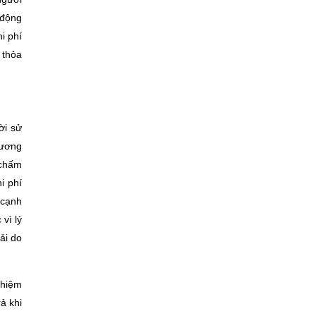
 động
i phí
 thỏa
ời sử
hương
 chấm
i phí
 cạnh
vì lý
ải do
nhiệm
ả khi