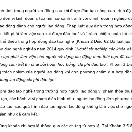
h tình trạng người lao động sau khi được đào tạo nâng cao trình độ l
p đơn vị kinh doanh, tạo nên sự cạnh tranh với chính doanh nghiệp đ
lao động dành cho người lao động. Pháp luật quy định trong hợp đồn
m kết phải làm việc sau khi được đào tạo” và “trách nhiệm hoàn trả ch
thể thiếu trong hợp đồng đào tạo nghề (Khoản 2 Điều 62 Bộ luật lao
iáo dục nghề nghiệp năm 2014 quy định
“Người tốt nghiệp các khóa đà
o tạo phải làm việc cho người sử dụng lao động theo thời hạn đã ca
úng cam kết thì phải bồi hoàn học bổng, chi phí đào tạo”
; Khoản 3 Đi
g trách nhiệm của người lao động khi đơn phương chấm dứt hợp đồn
dụng lao động chi phí đào tạo”
.
 phí đào tạo nghề trong trường hợp người lao động vi phạm thỏa thu
o tạo, các hành vi vi phạm điển hình như: người lao động đơn phương
ào tạo, sau quá trình đào tạo người lao động không làm việc cho ngư
gian như đã cam kết.
hững khoản chi hợp lệ thông qua các chứng từ hợp lệ. Tại Khoản 3 Đi