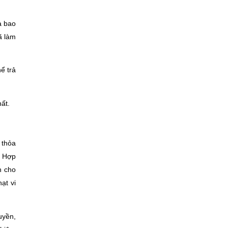
ả bao
ã làm
ể trả
ất.
 thỏa
. Hợp
n cho
ạt vi
uyền,