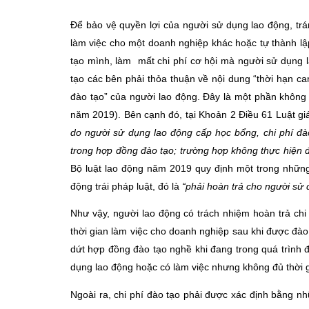
Để bảo vệ quyền lợi của người sử dụng lao động, trán
làm việc cho một doanh nghiệp khác hoặc tự thành lậ
tạo mình, làm mất chi phí cơ hội mà người sử dụng 
tạo các bên phải thỏa thuận về nội dung “thời hạn ca
đào tạo” của người lao động. Đây là một phần không 
năm 2019). Bên cạnh đó, tại Khoản 2 Điều 61 Luật g
do người sử dụng lao động cấp học bổng, chi phí đà
trong hợp đồng đào tạo; trường hợp không thực hiện đ
Bộ luật lao động năm 2019 quy định một trong nhữn
động trái pháp luật, đó là
“phải hoàn trả cho người sử 
Như vậy, người lao động có trách nhiệm hoàn trả chi
thời gian làm việc cho doanh nghiệp sau khi được đà
dứt hợp đồng đào tạo nghề khi đang trong quá trình đ
dụng lao động hoặc có làm việc nhưng không đủ thời 
Ngoài ra, chi phí đào tạo phải được xác định bằng n