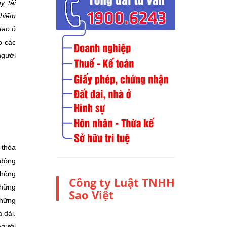
, tài
 hiểm
tạo ở
p các
người
 thỏa
 động
không
Công ty Luật TNHH
những
Sao Việt
những
 dài.
người