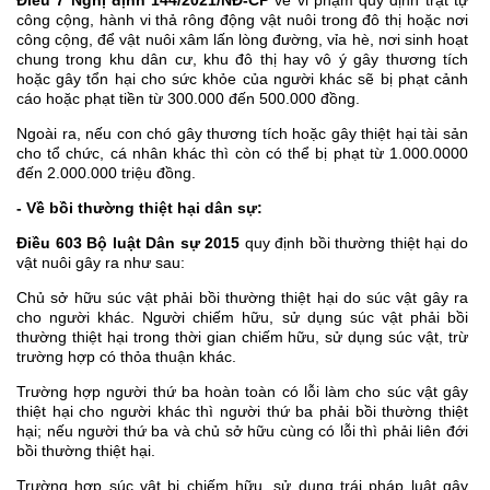
Điều 7 Nghị định 144/2021/NĐ-CP
về vi phạm quy định trật tự
công cộng, hành vi thả rông động vật nuôi trong đô thị hoặc nơi
công cộng, để vật nuôi xâm lấn lòng đường, vỉa hè, nơi sinh hoạt
chung trong khu dân cư, khu đô thị hay vô ý gây thương tích
hoặc gây tổn hại cho sức khỏe của người khác sẽ bị phạt cảnh
cáo hoặc phạt tiền từ 300.000 đến 500.000 đồng.
Ngoài ra, nếu con chó gây thương tích hoặc gây thiệt hại tài sản
cho tổ chức, cá nhân khác thì còn có thể bị phạt từ 1.000.0000
đến 2.000.000 triệu đồng.
- Về bồi thường thiệt hại dân sự:
Điều 603 Bộ luật Dân sự 2015
quy định bồi thường thiệt hại do
vật nuôi gây ra như sau:
Chủ sở hữu súc vật phải bồi thường thiệt hại do súc vật gây ra
cho người khác. Người chiếm hữu, sử dụng súc vật phải bồi
thường thiệt hại trong thời gian chiếm hữu, sử dụng súc vật, trừ
trường hợp có thỏa thuận khác.
Trường hợp người thứ ba hoàn toàn có lỗi làm cho súc vật gây
thiệt hại cho người khác thì người thứ ba phải bồi thường thiệt
hại; nếu người thứ ba và chủ sở hữu cùng có lỗi thì phải liên đới
bồi thường thiệt hại.
Trường hợp súc vật bị chiếm hữu, sử dụng trái pháp luật gây