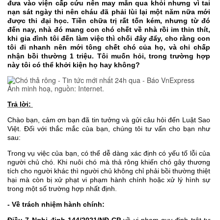
đưa vào viện cấp cứu nên may mắn qua khỏi nhưng vì tai
nạn sát ngày thi nên cháu đã phải lùi lại một năm nữa mới
được thi đại học. Tiền chữa trị rất tốn kém, nhưng từ đó
đến nay, nhà đó mang con chó chết về nhà rồi im thin thít,
khi gia đình tôi đến làm việc thì chối đây đẩy, cho rằng con
tôi đi nhanh nên mới tông chết chó của họ, và chỉ chấp
nhận bồi thường 1 triệu. Tôi muốn hỏi, trong trường hợp
này tôi có thể khởi kiện họ hay không?
Ảnh minh hoạ, nguồn: Internet.
Trả lời:
Chào bạn, cảm ơn bạn đã tin tưởng và gửi câu hỏi đến Luật Sao
Việt. Đối với thắc mắc của bạn, chúng tôi tư vấn cho bạn như
sau:
Trong vụ việc của bạn, có thể dễ dàng xác định có yếu tố lỗi của
người chủ chó. Khi nuôi chó mà thả rông khiến chó gây thương
tích cho người khác thì người chủ không chỉ phải bồi thường thiệt
hại mà còn bị xử phạt vi phạm hành chính hoặc xử lý hình sự
trong một số trường hợp nhất định.
- Về trách nhiệm hành chính: