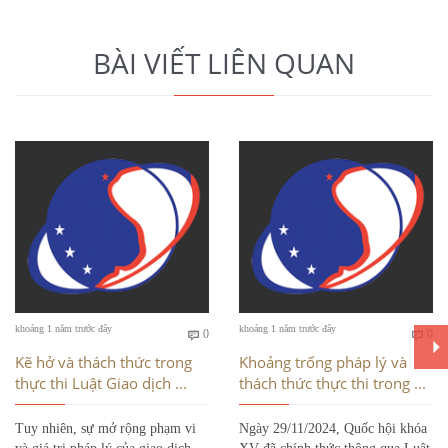
BÀI VIẾT LIÊN QUAN
Bình
Bì
khoảng 1 năm trước đây
khoảng 1 năm trước đây
0
0


luận
luậ
Kẽ hở và thách thức trong
Khoảng trống pháp lý và
thực thi Luật Giao dịch ...
thách thức thực thi trong ...
Tuy nhiên, sự mở rộng phạm vi
Ngày 29/11/2024, Quốc hội khóa