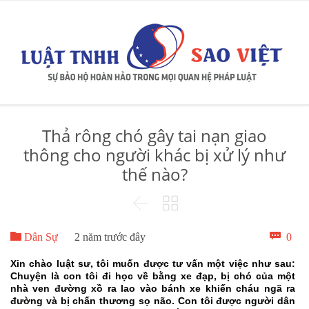
Thả rông chó gây tai nạn giao
thông cho người khác bị xử lý như
thế nào?



Bìn

0
Dân Sự
2 năm trước đây
luậ
Xin chào luật sư, tôi muốn được tư vấn một việc như sau:
Chuyện là con tôi đi học về bằng xe đạp, bị chó của một
nhà ven đường xồ ra lao vào bánh xe khiến cháu ngã ra
đường và bị chấn thương sọ não. Con tôi được người dân