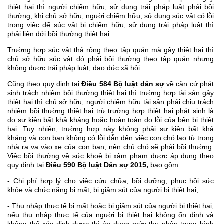
thiệt hại thì người chiếm hữu, sử dụng trái pháp luật phải bồi
thường; khi chủ sở hữu, người chiếm hữu, sử dụng súc vật có lỗi
trong việc để súc vật bị chiếm hữu, sử dụng trái pháp luật thì
phải liên đới bồi thường thiệt hại.
Trường hợp súc vật thả rông theo tập quán mà gây thiệt hại thì
chủ sở hữu súc vật đó phải bồi thường theo tập quán nhưng
không được trái pháp luật, đạo đức xã hội.
Cũng theo quy định tại
Điều 584 Bộ luật dân sự
về căn cứ phát
sinh trách nhiệm bồi thường thiệt hại thì trường hợp tài sản gây
thiệt hại thì chủ sở hữu, người chiếm hữu tài sản phải chịu trách
nhiệm bồi thường thiệt hại trừ trường hợp thiệt hại phát sinh là
do sự kiện bất khả kháng hoặc hoàn toàn do lỗi của bên bị thiệt
hại. Tuy nhiên, trường hợp này không phải sự kiện bất khả
kháng và con bạn không có lỗi dẫn đến việc con chó lao từ trong
nhà ra va vào xe của con bạn, nên chủ chó sẽ phải bồi thường.
Việc bồi thường về sức khoẻ bị xâm phạm được áp dụng theo
quy định tại
Điều 590 Bộ luật Dân sự 2015,
bao gồm:
- Chi phí hợp lý cho việc cứu chữa, bồi dưỡng, phục hồi sức
khỏe và chức năng bị mất, bị giảm sút của người bị thiệt hại;
- Thu nhập thực tế bị mất hoặc bị giảm sút của người bị thiệt hại;
nếu thu nhập thực tế của người bị thiệt hại không ổn định và