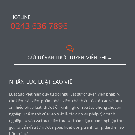
HOTLINE
0243 636 7896

GỬI TƯ VẤN TRỰC TUYẾN MIỄN PHÍ →
NHÂN LỰC LUẬT SAO VIỆT
Luật Sao Việt hiện quy tụ đội ngũ luật sư; chuyên viên pháp lý;
các kiểm sát viên, phẩm phán viên, chánh án tòa tối cao về hưu...
am hiểu pháp luật, thực tiễn kinh nghiệm và tác phong chuyên
nghiệp. Thế mạnh của Sao Việt là các dịch vụ pháp lý doanh
nghiệp, tư vấn và thực hiện thủ tục thành lập doanh nghiệp trọn
gói, tư vấn đầu tư nước ngoài, hoạt động tranh tụng, đại diện sỡ
hữu trí tuệ..