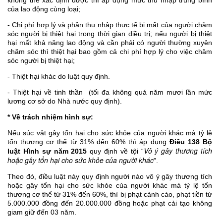
không thể xác định được thì áp dụng mức thu nhập trung bình
của lao động cùng loại;
- Chi phí hợp lý và phần thu nhập thực tế bị mất của người chăm
sóc người bị thiệt hại trong thời gian điều trị; nếu người bị thiệt
hại mất khả năng lao động và cần phải có người thường xuyên
chăm sóc thì thiệt hại bao gồm cả chi phí hợp lý cho việc chăm
sóc người bị thiệt hại;
- Thiệt hại khác do luật quy định.
- Thiệt hại về tinh thần (tối đa không quá năm mươi lần mức
lương cơ sở do Nhà nước quy định).
* Về trách nhiệm hình sự:
Nếu súc vật gây tổn hại cho sức khỏe của người khác mà tỷ lệ
tổn thương cơ thể từ 31% đến 60% thì áp dụng
Điều 138 Bộ
Vô ý gây thương tích
luật Hình sự năm 2015
quy định về tội “
hoặc gây tổn hại cho sức khỏe của người khác
”.
Theo đó, điều luật này quy định người nào vô ý gây thương tích
hoặc gây tổn hại cho sức khỏe của người khác mà tỷ lệ tổn
thương cơ thể từ 31% đến 60%, thì bị phạt cảnh cáo, phạt tiền từ
5.000.000 đồng đến 20.000.000 đồng hoặc phạt cải tạo không
giam giữ đến 03 năm.