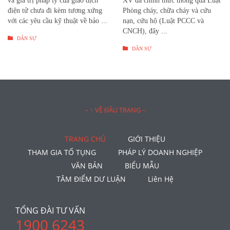
và giá trị pháp lý của giao dịch
XV đã chính thức thông qua Luật
điện tử chưa đi kèm tương xứng
Phòng cháy, chữa cháy và cứu
với các yêu cầu kỹ thuật về bảo ...
nạn, cứu hộ (Luật PCCC và
CNCH), đây ...

DÂN SỰ

DÂN SỰ
– ↑ VỀ ĐẦU TRANG –
TRANG CHỦ
GIỚI THIỆU
THAM GIA TỐ TỤNG
PHÁP LÝ DOANH NGHIỆP
VĂN BẢN
BIỂU MẪU
TÂM ĐIỂM DƯ LUẬN
Liên Hệ
TỔNG ĐÀI TƯ VẤN
1900 6243