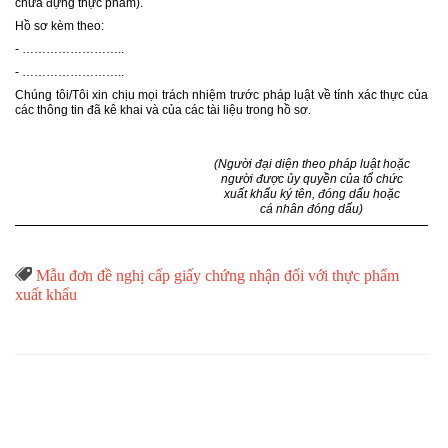
chứa đựng thực phẩm).
Hồ sơ kèm theo:
- ……………………..
- ……………………..
Chúng tôi/Tôi xin chịu mọi trách nhiệm trước pháp luật về tính xác thực của
các thông tin đã kê khai và của các tài liệu trong hồ sơ.
(Người đại diện theo pháp luật hoặc
người được ủy quyền của tổ chức
xuất khẩu ký tên, đóng dấu hoặc
cá nhân đóng dấu)
Từ

Mẫu đơn đề nghị cấp giấy chứng nhận đối với thực phẩm
Khóa
xuất khẩu