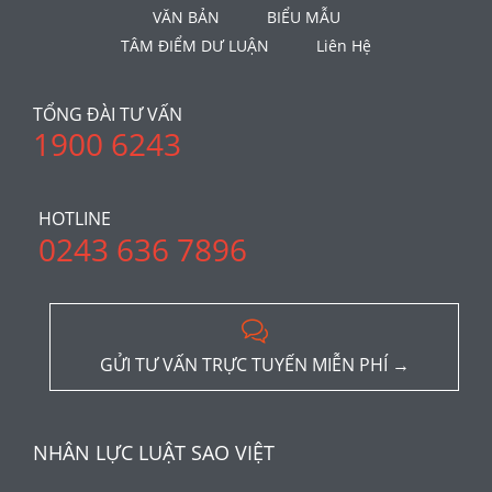
VĂN BẢN
BIỂU MẪU
TÂM ĐIỂM DƯ LUẬN
Liên Hệ
TỔNG ĐÀI TƯ VẤN
1900 6243
HOTLINE
0243 636 7896

GỬI TƯ VẤN TRỰC TUYẾN MIỄN PHÍ →
NHÂN LỰC LUẬT SAO VIỆT