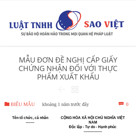
MẪU ĐƠN ĐỀ NGHỊ CẤP GIẤY
CHỨNG NHẬN ĐỐI VỚI THỰC
PHẨM XUẤT KHẨU



Bìn

0
BIỂU MẪU
khoảng 1 năm trước đây
luậ
Tên tổ chức, cá nhân
CỘNG HÒA XÃ HỘI CHỦ NGHĨA VIỆT
-------
NAM
Độc lập - Tự do - Hạnh phúc
---------------