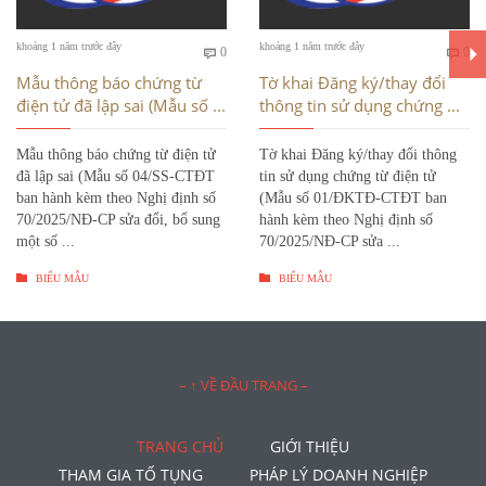
Bình
Bì
khoảng 1 năm trước đây
khoảng 1 năm trước đây
0
0


luận
luậ
Mẫu thông báo chứng từ
Tờ khai Đăng ký/thay đổi
điện tử đã lập sai (Mẫu số ...
thông tin sử dụng chứng ...
Mẫu thông báo chứng từ điện tử
Tờ khai Đăng ký/thay đổi thông
đã lập sai (Mẫu số 04/SS-CTĐT
tin sử dụng chứng từ điện tử
ban hành kèm theo Nghị định số
(Mẫu số 01/ĐKTĐ-CTĐT ban
70/2025/NĐ-CP sửa đổi, bổ sung
hành kèm theo Nghị định số
một số ...
70/2025/NĐ-CP sửa ...


BIỂU MẪU
BIỂU MẪU
– ↑ VỀ ĐẦU TRANG –
TRANG CHỦ
GIỚI THIỆU
THAM GIA TỐ TỤNG
PHÁP LÝ DOANH NGHIỆP