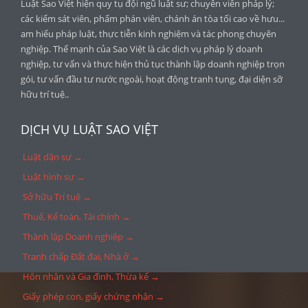
Luật Sao Việt hiện quy tụ đội ngũ luật sư; chuyên viên pháp lý;
các kiểm sát viên, phẩm phán viên, chánh án tòa tối cao về hưu...
am hiểu pháp luật, thực tiễn kinh nghiệm và tác phong chuyên
nghiệp. Thế mạnh của Sao Việt là các dịch vụ pháp lý doanh
nghiệp, tư vấn và thực hiện thủ tục thành lập doanh nghiệp trọn
gói, tư vấn đầu tư nước ngoài, hoạt động tranh tụng, đại diện sỡ
hữu trí tuệ..
DỊCH VỤ LUẬT SAO VIỆT
Luật dân sự →
Luật hình sự →
Sở hữu Trí tuệ →
Thuế, Kế toán, Tài chính →
Thành lập Doanh nghiệp →
Tranh chấp Đất đai, Nhà ở →
Hôn nhân và Gia đình, Thừa kế →
Giấy phép con, giấy chứng nhận →