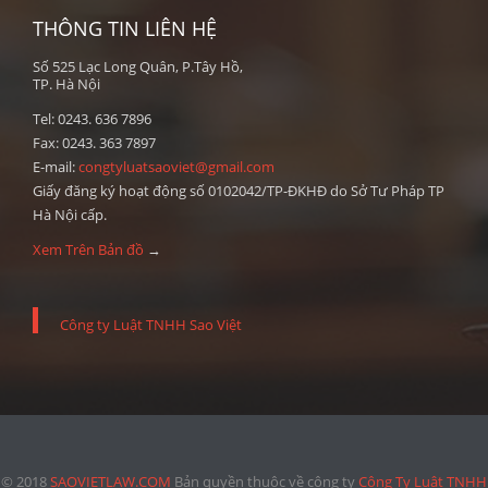
THÔNG TIN LIÊN HỆ
Số 525 Lạc Long Quân, P.Tây Hồ,
TP. Hà Nội
Tel: 0243. 636 7896
Fax: 0243. 363 7897
E-mail:
congtyluatsaoviet@gmail.com
Giấy đăng ký hoạt động số 0102042/TP-ĐKHĐ do Sở Tư Pháp TP
Hà Nội cấp.
Xem Trên Bản đồ
→
Công ty Luật TNHH Sao Việt
© 2018
SAOVIETLAW.COM
Bản quyền thuộc về công ty
Công Ty Luật TNHH