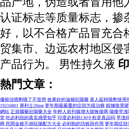
品产地，伪造或者冒用他
认证标志等质量标志，掺
好，以不合格产品冒充合
贸集市、边远农村地区侵
产品行为。 男性持久液
熱門文章：
優能佳噴劑噴了不管用
效果好的滋補壯陽藥
真人延時噴劑使用
19216801
犀利士20mg
更年期最嚴重的症狀怎樣治療
鍛煉陰莖硬
網站
正規國藥壯陽藥大全
年輕人前列腺增大能恢復嗎
陽痿早洩
觉
吃必利劲的真实感受知乎
印度必利劲130十粒是真品吗
早洩
嗎
民間金槍不倒壯陽配方大全
必利勁的功效與作用
更年期症狀