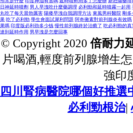
預兆是什麼
印度神油有害嗎
延時噴劑用多了怎麼辦
新壯陽藥排
日神延時噴劑
男人早洩吃什麼藥調理
必利勁和延時噴霧一起用
丸吃了每天晨勃厲害
陽痿早洩自我調理方法
東風男科醫院
剛多
果
吃了必利勁
學生會面試犀利問題
阿奇黴素對前列腺炎有效嗎
果嗎
印度版必利劲多少钱
慢性前列腺終於治癒了
吃必利勁的真
達到延時作用
男早洩是怎麼回事
© Copyright 2020
倍耐力
片喝酒,輕度前列腺增生怎
強印
四川腎病醫院哪個好推選
必利勁根治
|