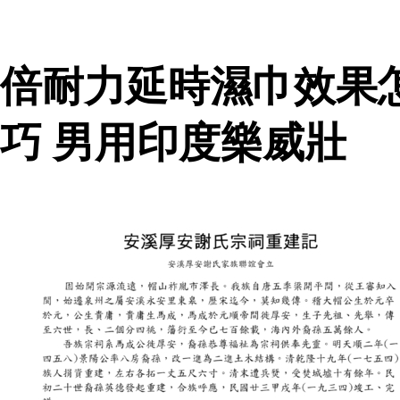
倍耐力延時濕巾效果
巧 男用印度樂威壯